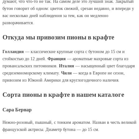
думают, что что-то не так. На самом деле это лучший знак. Закрытый
бутон говорит об одном: цветок свежий, срезан недавно, и впереди у
вас несколько дней наблюдения за тем, как он медленно
разворачивается.
Откуда мы привозим пионы в крафте
Голландия
— классические крупные сорта с бутоном до 15 см и
стойкостью до 12 дней.
Франция
— ароматные махровые сорта из
провансальских питомников.
Италия
— насыщенный цвет благодаря
средиземноморскому климату.
Чили
— когда в Европе не сезон,
привозим из Южной Америки для круглогодичного наличия.
Сорта пионы в крафте в нашем каталоге
Сара Бернар
Нежно-розовый, пышный, с тонким ароматом. Назван в честь великой
французской актрисы. Диаметр бутона — до 15 см.