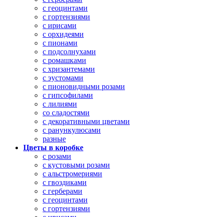
с геоцинтами
с гортензиями
с ирисами
с орхидеями
с пионами
с подсолнухами
с ромашками
с хризантемами
с эустомами
с пионовидными розами
с гипсофилами
с лилиями
со сладостями
с декоративными цветами
с ранункулюсами
разные
Цветы в коробке
с розами
с кустовыми розами
с альстромериями
с гвоздиками
с герберами
с геоцинтами
с гортензиями