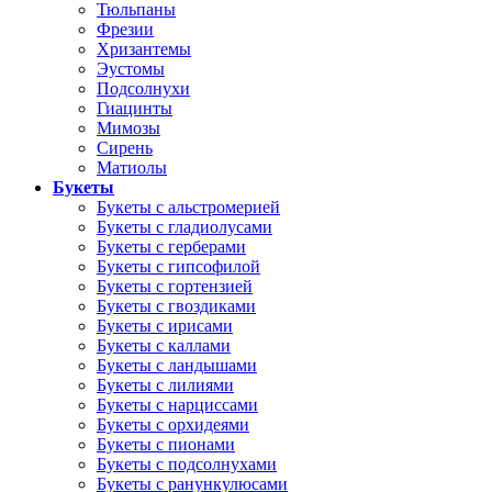
Тюльпаны
Фрезии
Хризантемы
Эустомы
Подсолнухи
Гиацинты
Мимозы
Сирень
Матиолы
Букеты
Букеты с альстромерией
Букеты с гладиолусами
Букеты с герберами
Букеты с гипсофилой
Букеты с гортензией
Букеты с гвоздиками
Букеты с ирисами
Букеты с каллами
Букеты с ландышами
Букеты с лилиями
Букеты с нарциссами
Букеты с орхидеями
Букеты с пионами
Букеты с подсолнухами
Букеты с ранункулюсами