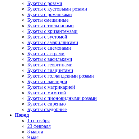
Букеты с розами
Букеты с кустовыми розами
Букеты с ромашками
Букеты смешанные
Букеты с тюльпанами
Букеты с хризантемами
Букеты с эустомой
Букеты с амариллисами
Букеты с анемонами
Букеты с астрами
Букеты с васильками
Букеты с георгинами
Букеты с гиацинтами
Букеты с голландскими розами
Букеты с лавандой
Букеты с матрикарией
Букеты с мимозой
Букеты с пионовидными розами
Букеты с сиренью
Букеты съедобные
Повод
1 сентября
23 февраля
8 марта
9 мая