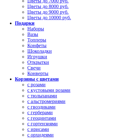
Цветы до 7000 руб.
Цветы до 8000 руб.
Цветы до 9000 руб.
Цветы до 10000 руб.
Подарки
Наборы
Вазы
Топперы
Конфеты
Шоколадки
Игрушки
Открытки
Свечи
Конверты
Корзины с цветами
с розами
с кустовыми розами
с тюльпанами
с альстромериями
с гвоздиками
с герберами
с геоцинтами
с гортензиями
с ирисами
с орхидеями