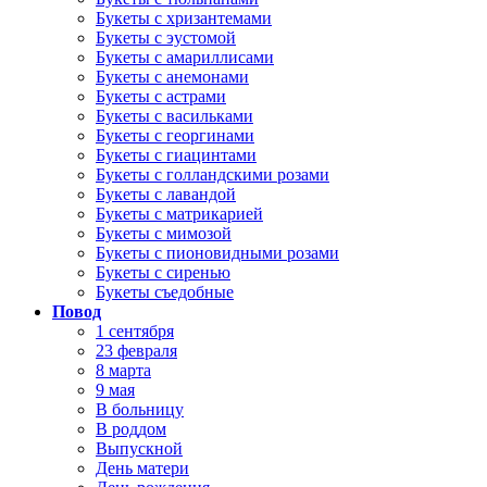
Букеты с хризантемами
Букеты с эустомой
Букеты с амариллисами
Букеты с анемонами
Букеты с астрами
Букеты с васильками
Букеты с георгинами
Букеты с гиацинтами
Букеты с голландскими розами
Букеты с лавандой
Букеты с матрикарией
Букеты с мимозой
Букеты с пионовидными розами
Букеты с сиренью
Букеты съедобные
Повод
1 сентября
23 февраля
8 марта
9 мая
В больницу
В роддом
Выпускной
День матери