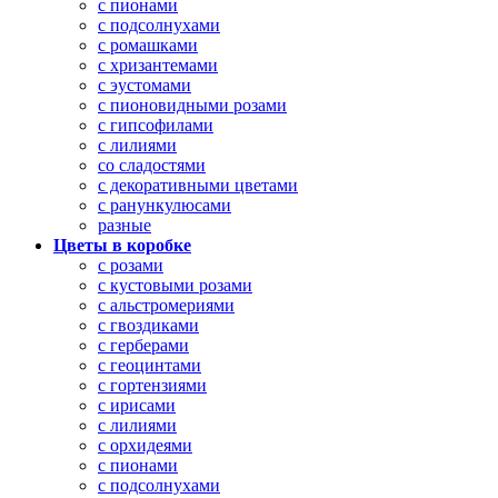
с пионами
с подсолнухами
с ромашками
с хризантемами
с эустомами
с пионовидными розами
с гипсофилами
с лилиями
со сладостями
с декоративными цветами
с ранункулюсами
разные
Цветы в коробке
с розами
с кустовыми розами
с альстромериями
с гвоздиками
с герберами
с геоцинтами
с гортензиями
с ирисами
с лилиями
с орхидеями
с пионами
с подсолнухами