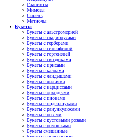
Гиацинты
Мимозы
Сирень
Матиолы
Букеты
Букеты с альстромерией
Букеты с гладиолусами
Букеты с герберами
Букеты с гипсофилой
Букеты с гортензией
Букеты с гвоздиками
Букеты с ирисами
Букеты с каллами
Букеты с ландышами
Букеты с лилиями
Букеты с нарциссами
Букеты с орхидеями
Букеты с пионами
Букеты с подсолнухами
Букеты с ранункулюсами
Букеты с розами
Букеты с кустовыми розами
Букеты с ромашками
Букеты смешанные
Букеты с тюльпанами