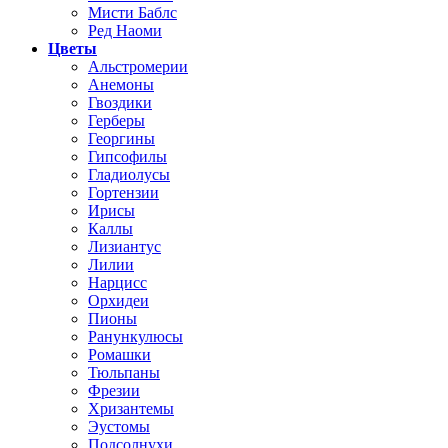
Мисти Баблс
Ред Наоми
Цветы
Альстромерии
Анемоны
Гвоздики
Герберы
Георгины
Гипсофилы
Гладиолусы
Гортензии
Ирисы
Каллы
Лизиантус
Лилии
Нарцисс
Орхидеи
Пионы
Ранункулюсы
Ромашки
Тюльпаны
Фрезии
Хризантемы
Эустомы
Подсолнухи