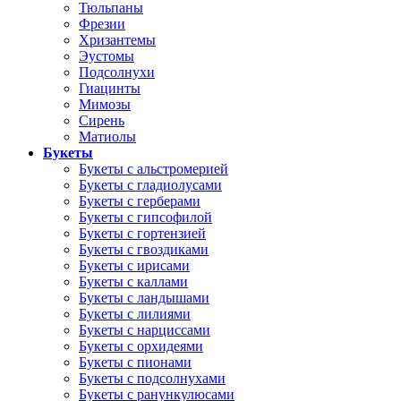
Тюльпаны
Фрезии
Хризантемы
Эустомы
Подсолнухи
Гиацинты
Мимозы
Сирень
Матиолы
Букеты
Букеты с альстромерией
Букеты с гладиолусами
Букеты с герберами
Букеты с гипсофилой
Букеты с гортензией
Букеты с гвоздиками
Букеты с ирисами
Букеты с каллами
Букеты с ландышами
Букеты с лилиями
Букеты с нарциссами
Букеты с орхидеями
Букеты с пионами
Букеты с подсолнухами
Букеты с ранункулюсами