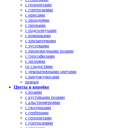
с геоцинтами
с гортензиями
с ирисами
с орхидеями
с пионами
с подсолнухами
с ромашками
с хризантемами
с эустомами
с пионовидными розами
с гипсофилами
с лилиями
со сладостями
с декоративными цветами
с ранункулюсами
разные
Цветы в коробке
с розами
с кустовыми розами
с альстромериями
с гвоздиками
с герберами
с геоцинтами
с гортензиями