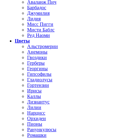
Аваланж Пич
Барбадос
Джумилия
Лидия
Мисс Пигги
Мисти Баблс
Ред Наоми
Цветы
Альстромерии
Анемоны
Гвоздики
Герберы
Георгины
Гипсофилы
Гладиолусы
Гортензии
Ирисы
Каллы
Лизиантус
Лилии
Нарцисс
Орхидеи
Пионы
Ранункулюсы
Ромашки