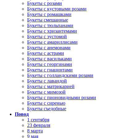
Букеты с розами
Букеты с кустовыми розами
Букеты с ромашками
Букеты смешанные
Букеты с тюльпанами
Букеты с хризантемами
Букеты с эустомой
Букеты с амариллисами
Букеты с анемонами
Букеты с астрами
Букеты с васильками
Букеты с георгинами
Букеты с гиацинтами
Букеты с голландскими розами
Букеты с лавандой
Букеты с матрикарией
Букеты с мимозой
Букеты с пионовидными розами
Букеты с сиренью
Букеты съедобные
Повод
1 сентября
23 февраля
8 марта
9 мая