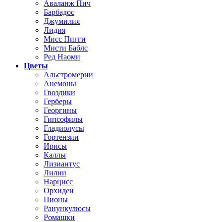
Аваланж Пич
Барбадос
Джумилия
Лидия
Мисс Пигги
Мисти Баблс
Ред Наоми
Цветы
Альстромерии
Анемоны
Гвоздики
Герберы
Георгины
Гипсофилы
Гладиолусы
Гортензии
Ирисы
Каллы
Лизиантус
Лилии
Нарцисс
Орхидеи
Пионы
Ранункулюсы
Ромашки