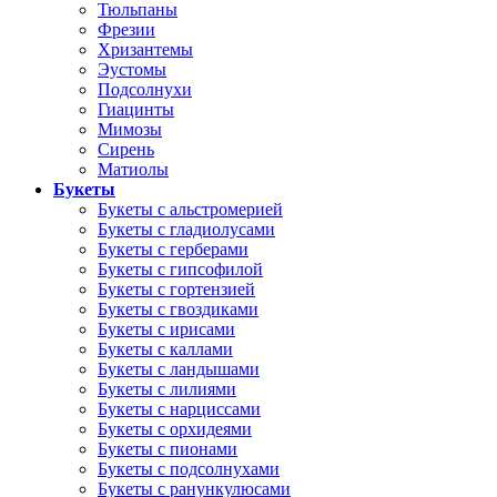
Тюльпаны
Фрезии
Хризантемы
Эустомы
Подсолнухи
Гиацинты
Мимозы
Сирень
Матиолы
Букеты
Букеты с альстромерией
Букеты с гладиолусами
Букеты с герберами
Букеты с гипсофилой
Букеты с гортензией
Букеты с гвоздиками
Букеты с ирисами
Букеты с каллами
Букеты с ландышами
Букеты с лилиями
Букеты с нарциссами
Букеты с орхидеями
Букеты с пионами
Букеты с подсолнухами
Букеты с ранункулюсами