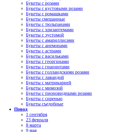
Букеты с розами
Букеты с кустовыми розами
Букеты с ромашками
Букеты смешанные
Букеты с тюльпанами
Букеты с хризантемами
Букеты с эустомой
Букеты с амариллисами
Букеты с анемонами
Букеты с астрами
Букеты с васильками
Букеты с георгинами
Букеты с гиацинтами
Букеты с голландскими розами
Букеты с лавандой
Букеты с матрикарией
Букеты с мимозой
Букеты с пионовидными розами
Букеты с сиренью
Букеты съедобные
Повод
1 сентября
23 февраля
8 марта
9 мая