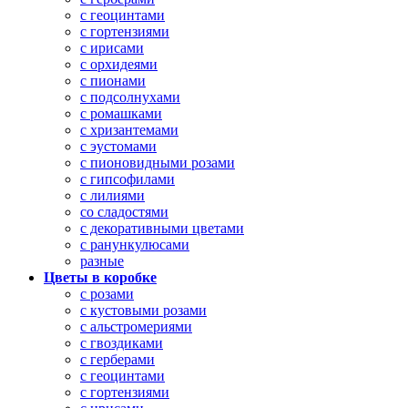
с геоцинтами
с гортензиями
с ирисами
с орхидеями
с пионами
с подсолнухами
с ромашками
с хризантемами
с эустомами
с пионовидными розами
с гипсофилами
с лилиями
со сладостями
с декоративными цветами
с ранункулюсами
разные
Цветы в коробке
с розами
с кустовыми розами
с альстромериями
с гвоздиками
с герберами
с геоцинтами
с гортензиями