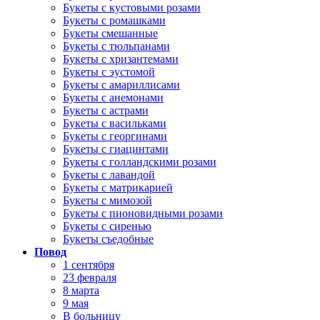
Букеты с кустовыми розами
Букеты с ромашками
Букеты смешанные
Букеты с тюльпанами
Букеты с хризантемами
Букеты с эустомой
Букеты с амариллисами
Букеты с анемонами
Букеты с астрами
Букеты с васильками
Букеты с георгинами
Букеты с гиацинтами
Букеты с голландскими розами
Букеты с лавандой
Букеты с матрикарией
Букеты с мимозой
Букеты с пионовидными розами
Букеты с сиренью
Букеты съедобные
Повод
1 сентября
23 февраля
8 марта
9 мая
В больницу