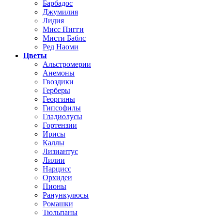
Барбадос
Джумилия
Лидия
Мисс Пигги
Мисти Баблс
Ред Наоми
Цветы
Альстромерии
Анемоны
Гвоздики
Герберы
Георгины
Гипсофилы
Гладиолусы
Гортензии
Ирисы
Каллы
Лизиантус
Лилии
Нарцисс
Орхидеи
Пионы
Ранункулюсы
Ромашки
Тюльпаны