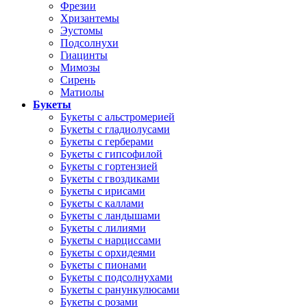
Фрезии
Хризантемы
Эустомы
Подсолнухи
Гиацинты
Мимозы
Сирень
Матиолы
Букеты
Букеты с альстромерией
Букеты с гладиолусами
Букеты с герберами
Букеты с гипсофилой
Букеты с гортензией
Букеты с гвоздиками
Букеты с ирисами
Букеты с каллами
Букеты с ландышами
Букеты с лилиями
Букеты с нарциссами
Букеты с орхидеями
Букеты с пионами
Букеты с подсолнухами
Букеты с ранункулюсами
Букеты с розами