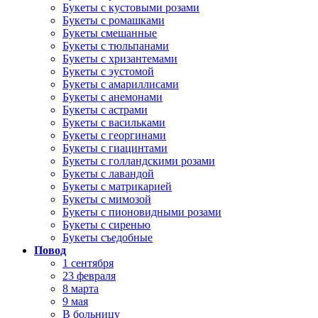
Букеты с кустовыми розами
Букеты с ромашками
Букеты смешанные
Букеты с тюльпанами
Букеты с хризантемами
Букеты с эустомой
Букеты с амариллисами
Букеты с анемонами
Букеты с астрами
Букеты с васильками
Букеты с георгинами
Букеты с гиацинтами
Букеты с голландскими розами
Букеты с лавандой
Букеты с матрикарией
Букеты с мимозой
Букеты с пионовидными розами
Букеты с сиренью
Букеты съедобные
Повод
1 сентября
23 февраля
8 марта
9 мая
В больницу