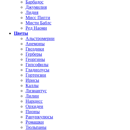
Барбадос
Джумилия
Лидия
Мисс Пигги
Мисти Баблс
Ред Наоми
Цветы
Альстромерии
Анемоны
Гвоздики
Герберы
Георгины
Гипсофилы
Гладиолусы
Гортензии
Ирисы
Каллы
Лизиантус
Лилии
Нарцисс
Орхидеи
Пионы
Ранункулюсы
Ромашки
Тюльпаны