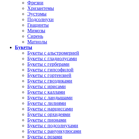
Фрезии
Хризантемы
Эустомы
Подсолнухи
Гиацинты
Мимозы
Сирень
Матиолы
Букеты
Букеты с альстромерией
Букеты с гладиолусами
Букеты с герберами
Букеты с гипсофилой
Букеты с гортензией
Букеты с гвоздиками
Букеты с ирисами
Букеты с каллами
Букеты с ландышами
Букеты с лилиями
Букеты с нарциссами
Букеты с орхидеями
Букеты с пионами
Букеты с подсолнухами
Букеты с ранункулюсами
Букеты с розами