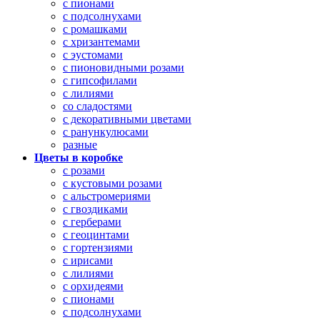
с пионами
с подсолнухами
с ромашками
с хризантемами
с эустомами
с пионовидными розами
с гипсофилами
с лилиями
со сладостями
с декоративными цветами
с ранункулюсами
разные
Цветы в коробке
с розами
с кустовыми розами
с альстромериями
с гвоздиками
с герберами
с геоцинтами
с гортензиями
с ирисами
с лилиями
с орхидеями
с пионами
с подсолнухами