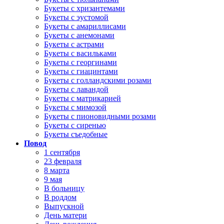
Букеты с хризантемами
Букеты с эустомой
Букеты с амариллисами
Букеты с анемонами
Букеты с астрами
Букеты с васильками
Букеты с георгинами
Букеты с гиацинтами
Букеты с голландскими розами
Букеты с лавандой
Букеты с матрикарией
Букеты с мимозой
Букеты с пионовидными розами
Букеты с сиренью
Букеты съедобные
Повод
1 сентября
23 февраля
8 марта
9 мая
В больницу
В роддом
Выпускной
День матери