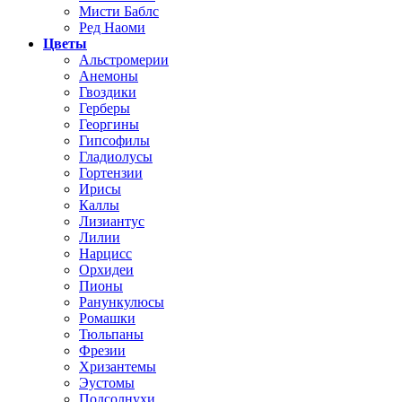
Мисти Баблс
Ред Наоми
Цветы
Альстромерии
Анемоны
Гвоздики
Герберы
Георгины
Гипсофилы
Гладиолусы
Гортензии
Ирисы
Каллы
Лизиантус
Лилии
Нарцисс
Орхидеи
Пионы
Ранункулюсы
Ромашки
Тюльпаны
Фрезии
Хризантемы
Эустомы
Подсолнухи