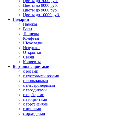
Цветы до 7000 руб.
Цветы до 8000 руб.
Цветы до 9000 руб.
Цветы до 10000 руб.
Подарки
Наборы
Вазы
Топперы
Конфеты
Шоколадки
Игрушки
Открытки
Свечи
Конверты
Корзины с цветами
с розами
с кустовыми розами
с тюльпанами
с альстромериями
с гвоздиками
с герберами
с геоцинтами
с гортензиями
с ирисами
с орхидеями