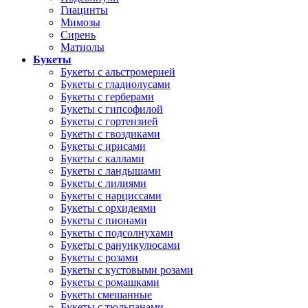
Гиацинты
Мимозы
Сирень
Матиолы
Букеты
Букеты с альстромерией
Букеты с гладиолусами
Букеты с герберами
Букеты с гипсофилой
Букеты с гортензией
Букеты с гвоздиками
Букеты с ирисами
Букеты с каллами
Букеты с ландышами
Букеты с лилиями
Букеты с нарциссами
Букеты с орхидеями
Букеты с пионами
Букеты с подсолнухами
Букеты с ранункулюсами
Букеты с розами
Букеты с кустовыми розами
Букеты с ромашками
Букеты смешанные
Букеты с тюльпанами