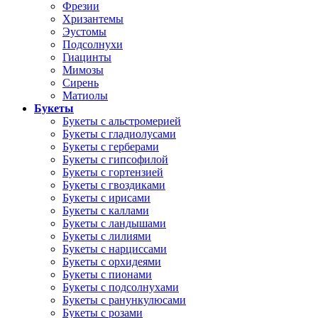
Фрезии
Хризантемы
Эустомы
Подсолнухи
Гиацинты
Мимозы
Сирень
Матиолы
Букеты
Букеты с альстромерией
Букеты с гладиолусами
Букеты с герберами
Букеты с гипсофилой
Букеты с гортензией
Букеты с гвоздиками
Букеты с ирисами
Букеты с каллами
Букеты с ландышами
Букеты с лилиями
Букеты с нарциссами
Букеты с орхидеями
Букеты с пионами
Букеты с подсолнухами
Букеты с ранункулюсами
Букеты с розами