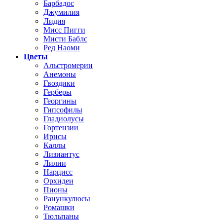
Барбадос
Джумилия
Лидия
Мисс Пигги
Мисти Баблс
Ред Наоми
Цветы
Альстромерии
Анемоны
Гвоздики
Герберы
Георгины
Гипсофилы
Гладиолусы
Гортензии
Ирисы
Каллы
Лизиантус
Лилии
Нарцисс
Орхидеи
Пионы
Ранункулюсы
Ромашки
Тюльпаны