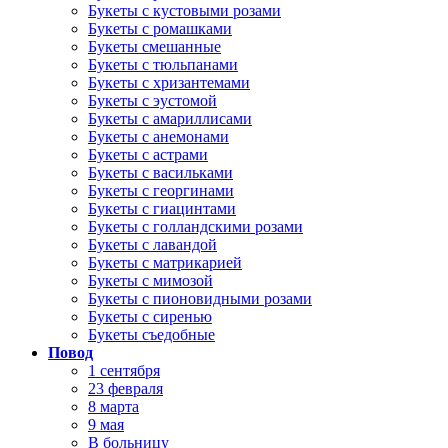
Букеты с кустовыми розами
Букеты с ромашками
Букеты смешанные
Букеты с тюльпанами
Букеты с хризантемами
Букеты с эустомой
Букеты с амариллисами
Букеты с анемонами
Букеты с астрами
Букеты с васильками
Букеты с георгинами
Букеты с гиацинтами
Букеты с голландскими розами
Букеты с лавандой
Букеты с матрикарией
Букеты с мимозой
Букеты с пионовидными розами
Букеты с сиренью
Букеты съедобные
Повод
1 сентября
23 февраля
8 марта
9 мая
В больницу