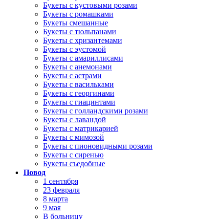
Букеты с кустовыми розами
Букеты с ромашками
Букеты смешанные
Букеты с тюльпанами
Букеты с хризантемами
Букеты с эустомой
Букеты с амариллисами
Букеты с анемонами
Букеты с астрами
Букеты с васильками
Букеты с георгинами
Букеты с гиацинтами
Букеты с голландскими розами
Букеты с лавандой
Букеты с матрикарией
Букеты с мимозой
Букеты с пионовидными розами
Букеты с сиренью
Букеты съедобные
Повод
1 сентября
23 февраля
8 марта
9 мая
В больницу