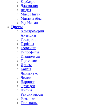
Барбадос
Джумилия
Лидия
Мисс Пигги
Мисти Баблс
Ред Наоми
Цветы
Альстромерии
Анемоны
Гвоздики
Герберы
Георгины
Гипсофилы
Гладиолусы
Гортензии
Ирисы
Каллы
Лизиантус
Лилии
Нарцисс
Орхидеи
Пионы
Ранункулюсы
Ромашки
Тюльпаны