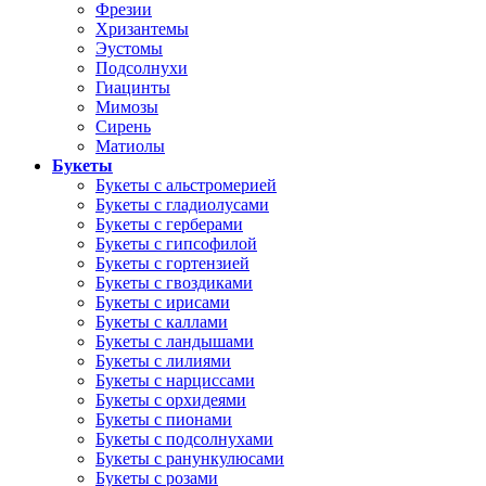
Фрезии
Хризантемы
Эустомы
Подсолнухи
Гиацинты
Мимозы
Сирень
Матиолы
Букеты
Букеты с альстромерией
Букеты с гладиолусами
Букеты с герберами
Букеты с гипсофилой
Букеты с гортензией
Букеты с гвоздиками
Букеты с ирисами
Букеты с каллами
Букеты с ландышами
Букеты с лилиями
Букеты с нарциссами
Букеты с орхидеями
Букеты с пионами
Букеты с подсолнухами
Букеты с ранункулюсами
Букеты с розами