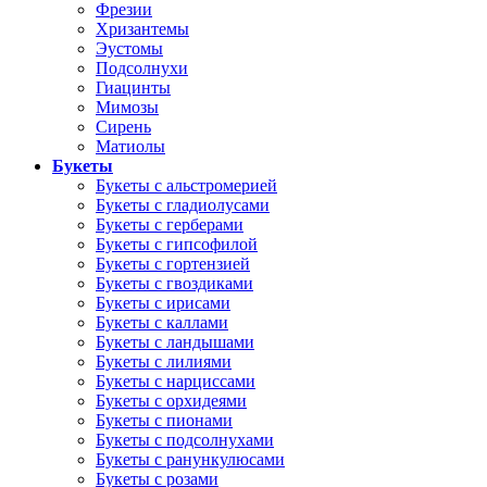
Фрезии
Хризантемы
Эустомы
Подсолнухи
Гиацинты
Мимозы
Сирень
Матиолы
Букеты
Букеты с альстромерией
Букеты с гладиолусами
Букеты с герберами
Букеты с гипсофилой
Букеты с гортензией
Букеты с гвоздиками
Букеты с ирисами
Букеты с каллами
Букеты с ландышами
Букеты с лилиями
Букеты с нарциссами
Букеты с орхидеями
Букеты с пионами
Букеты с подсолнухами
Букеты с ранункулюсами
Букеты с розами