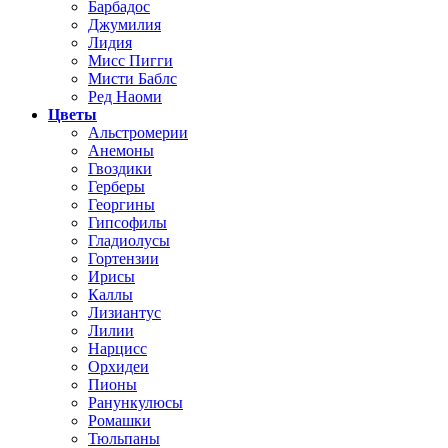
Барбадос
Джумилия
Лидия
Мисс Пигги
Мисти Баблс
Ред Наоми
Цветы
Альстромерии
Анемоны
Гвоздики
Герберы
Георгины
Гипсофилы
Гладиолусы
Гортензии
Ирисы
Каллы
Лизиантус
Лилии
Нарцисс
Орхидеи
Пионы
Ранункулюсы
Ромашки
Тюльпаны