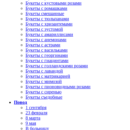
Букеты с кустовыми розами
Букеты с ромашками
Букеты смешанные
Букеты с тюльпанами
Букеты с хризантемами
Букеты с эустомой
Букеты с амариллисами
Букеты с анемонами
Букеты с астрами
Букеты с васильками
Букеты с георгинами
Букеты с гиацинтами
Букеты с голландскими розами
Букеты с лавандой
Букеты с матрикарией
Букеты с мимозой
Букеты с пионовидными розами
Букеты с сиренью
Букеты съедобные
Повод
1 сентября
23 февраля
8 марта
9 мая
В больницу