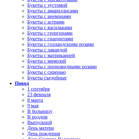
Букеты с эустомой
Букеты с амариллисами
Букеты с анемонами
Букеты с астрами
Букеты с васильками
Букеты с георгинами
Букеты с гиацинтами
Букеты с голландскими розами
Букеты с лавандой
Букеты с матрикарией
Букеты с мимозой
Букеты с пионовидными розами
Букеты с сиренью
Букеты съедобные
Повод
1 сентября
23 февраля
8 марта
9 мая
В больницу
В роддом
Выпускной
День матери
День рождения