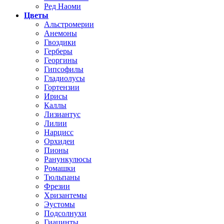
Ред Наоми
Цветы
Альстромерии
Анемоны
Гвоздики
Герберы
Георгины
Гипсофилы
Гладиолусы
Гортензии
Ирисы
Каллы
Лизиантус
Лилии
Нарцисс
Орхидеи
Пионы
Ранункулюсы
Ромашки
Тюльпаны
Фрезии
Хризантемы
Эустомы
Подсолнухи
Гиацинты