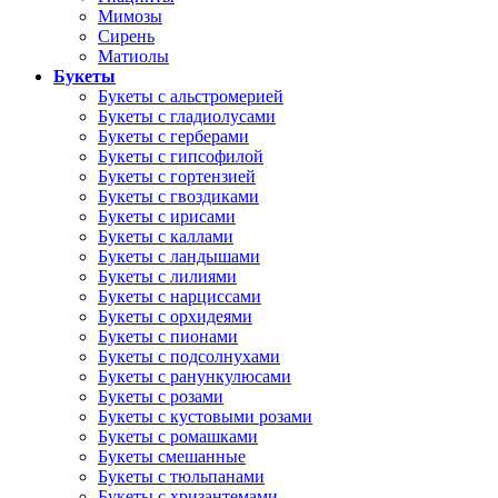
Мимозы
Сирень
Матиолы
Букеты
Букеты с альстромерией
Букеты с гладиолусами
Букеты с герберами
Букеты с гипсофилой
Букеты с гортензией
Букеты с гвоздиками
Букеты с ирисами
Букеты с каллами
Букеты с ландышами
Букеты с лилиями
Букеты с нарциссами
Букеты с орхидеями
Букеты с пионами
Букеты с подсолнухами
Букеты с ранункулюсами
Букеты с розами
Букеты с кустовыми розами
Букеты с ромашками
Букеты смешанные
Букеты с тюльпанами
Букеты с хризантемами