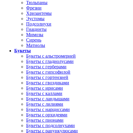
Тюльпаны
Фрезии
Хризантемы
Эустомы
Подсолнухи
Гиацинты
Мимозы
Сирень
Матиолы
Букеты
Букеты с альстромерией
Букеты с гладиолусами
Букеты с герберами
Букеты с гипсофилой
Букеты с гортензией
Букеты с гвоздиками
Букеты с ирисами
Букеты с каллами
Букеты с ландышами
Букеты с лилиями
Букеты с нарциссами
Букеты с орхидеями
Букеты с пионами
Букеты с подсолнухами
Букеты с ранункулюсами