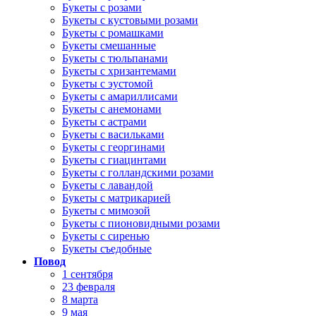
Букеты с розами
Букеты с кустовыми розами
Букеты с ромашками
Букеты смешанные
Букеты с тюльпанами
Букеты с хризантемами
Букеты с эустомой
Букеты с амариллисами
Букеты с анемонами
Букеты с астрами
Букеты с васильками
Букеты с георгинами
Букеты с гиацинтами
Букеты с голландскими розами
Букеты с лавандой
Букеты с матрикарией
Букеты с мимозой
Букеты с пионовидными розами
Букеты с сиренью
Букеты съедобные
Повод
1 сентября
23 февраля
8 марта
9 мая