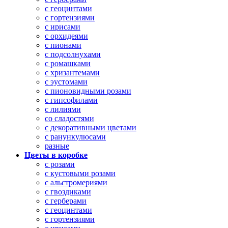
с геоцинтами
с гортензиями
с ирисами
с орхидеями
с пионами
с подсолнухами
с ромашками
с хризантемами
с эустомами
с пионовидными розами
с гипсофилами
с лилиями
со сладостями
с декоративными цветами
с ранункулюсами
разные
Цветы в коробке
с розами
с кустовыми розами
с альстромериями
с гвоздиками
с герберами
с геоцинтами
с гортензиями