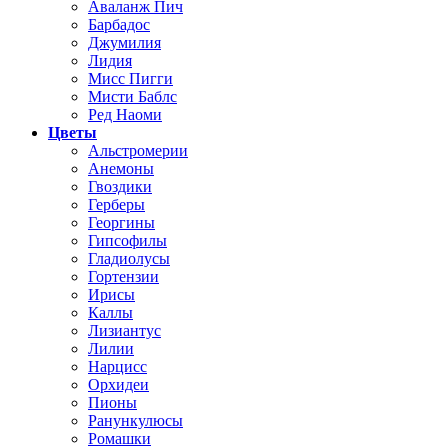
Аваланж Пич
Барбадос
Джумилия
Лидия
Мисс Пигги
Мисти Баблс
Ред Наоми
Цветы
Альстромерии
Анемоны
Гвоздики
Герберы
Георгины
Гипсофилы
Гладиолусы
Гортензии
Ирисы
Каллы
Лизиантус
Лилии
Нарцисс
Орхидеи
Пионы
Ранункулюсы
Ромашки