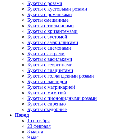
Букеты с розами
Букеты с кустовыми розами
Букеты с ромашками
Букеты смешанные
Букеты с тюльпанами
Букеты с хризантемами
Букеты с эустомой
Букеты с амариллисами
Букеты с анемонами
Букеты с астрами
Букеты с васильками
Букеты с георгинами
Букеты с гиацинтами
Букеты с голландскими розами
Букеты с лавандой
Букеты с матрикарией
Букеты с мимозой
Букеты с пионовидными розами
Букеты с сиренью
Букеты съедобные
Повод
1 сентября
23 февраля
8 марта
9 мая