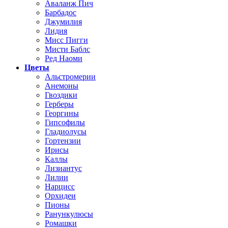
Аваланж Пич
Барбадос
Джумилия
Лидия
Мисс Пигги
Мисти Баблс
Ред Наоми
Цветы
Альстромерии
Анемоны
Гвоздики
Герберы
Георгины
Гипсофилы
Гладиолусы
Гортензии
Ирисы
Каллы
Лизиантус
Лилии
Нарцисс
Орхидеи
Пионы
Ранункулюсы
Ромашки