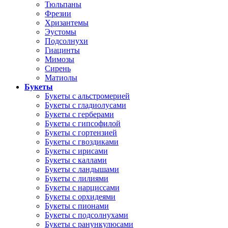
Тюльпаны
Фрезии
Хризантемы
Эустомы
Подсолнухи
Гиацинты
Мимозы
Сирень
Матиолы
Букеты
Букеты с альстромерией
Букеты с гладиолусами
Букеты с герберами
Букеты с гипсофилой
Букеты с гортензией
Букеты с гвоздиками
Букеты с ирисами
Букеты с каллами
Букеты с ландышами
Букеты с лилиями
Букеты с нарциссами
Букеты с орхидеями
Букеты с пионами
Букеты с подсолнухами
Букеты с ранункулюсами