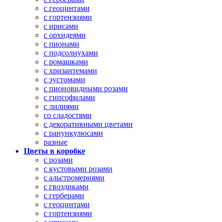
с геоцинтами
с гортензиями
с ирисами
с орхидеями
с пионами
с подсолнухами
с ромашками
с хризантемами
с эустомами
с пионовидными розами
с гипсофилами
с лилиями
со сладостями
с декоративными цветами
с ранункулюсами
разные
Цветы в коробке
с розами
с кустовыми розами
с альстромериями
с гвоздиками
с герберами
с геоцинтами
с гортензиями