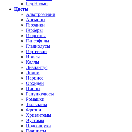
Ред Наоми
Цветы
Альстромерии
Анемоны
Гвоздики
Герберы
Георгины
Гипсофилы
Гладиолусы
Гортензии
Ирисы
Каллы
Лизиантус
Лилии
Нарцисс
Орхидеи
Пионы
Ранункулюсы
Ромашки
Тюльпаны
Фрезии
Хризантемы
Эустомы
Подсолнухи
Гиацинты