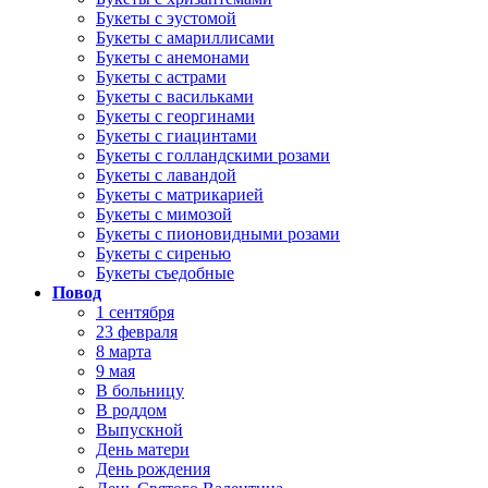
Букеты с эустомой
Букеты с амариллисами
Букеты с анемонами
Букеты с астрами
Букеты с васильками
Букеты с георгинами
Букеты с гиацинтами
Букеты с голландскими розами
Букеты с лавандой
Букеты с матрикарией
Букеты с мимозой
Букеты с пионовидными розами
Букеты с сиренью
Букеты съедобные
Повод
1 сентября
23 февраля
8 марта
9 мая
В больницу
В роддом
Выпускной
День матери
День рождения