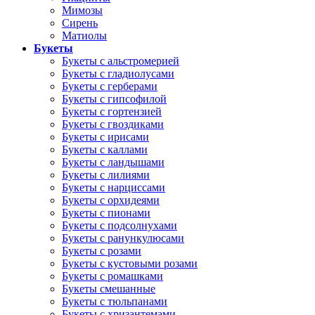
Мимозы
Сирень
Матиолы
Букеты
Букеты с альстромерией
Букеты с гладиолусами
Букеты с герберами
Букеты с гипсофилой
Букеты с гортензией
Букеты с гвоздиками
Букеты с ирисами
Букеты с каллами
Букеты с ландышами
Букеты с лилиями
Букеты с нарциссами
Букеты с орхидеями
Букеты с пионами
Букеты с подсолнухами
Букеты с ранункулюсами
Букеты с розами
Букеты с кустовыми розами
Букеты с ромашками
Букеты смешанные
Букеты с тюльпанами
Букеты с хризантемами