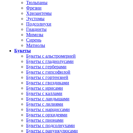
Тюльпаны
Фрезии
Хризантемы
Эустомы
Подсолнухи
Гиацинты
Мимозы
Сирень
Матиолы
Букеты
Букеты с альстромерией
Букеты с гладиолусами
Букеты с герберами
Букеты с гипсофилой
Букеты с гортензией
Букеты с гвоздиками
Букеты с ирисами
Букеты с каллами
Букеты с ландышами
Букеты с лилиями
Букеты с нарциссами
Букеты с орхидеями
Букеты с пионами
Букеты с подсолнухами
Букеты с ранункулюсами