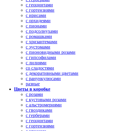
с геоцинтами
с гортензиями
с ирисами
с орхидеями
с пионами
с подсолнухами
с ромашками
с хризантемами
с эустомами
с пионовидными розами
с гипсофилами
с лилиями
со сладостями
с декоративными цветами
с ранункулюсами
разные
Цветы в коробке
с розами
с кустовыми розами
с альстромериями
с гвоздиками
с герберами
с геоцинтами
с гортензиями