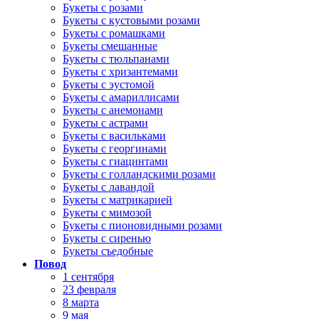
Букеты с розами
Букеты с кустовыми розами
Букеты с ромашками
Букеты смешанные
Букеты с тюльпанами
Букеты с хризантемами
Букеты с эустомой
Букеты с амариллисами
Букеты с анемонами
Букеты с астрами
Букеты с васильками
Букеты с георгинами
Букеты с гиацинтами
Букеты с голландскими розами
Букеты с лавандой
Букеты с матрикарией
Букеты с мимозой
Букеты с пионовидными розами
Букеты с сиренью
Букеты съедобные
Повод
1 сентября
23 февраля
8 марта
9 мая