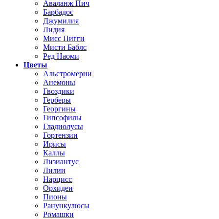
Аваланж Пич
Барбадос
Джумилия
Лидия
Мисс Пигги
Мисти Баблс
Ред Наоми
Цветы
Альстромерии
Анемоны
Гвоздики
Герберы
Георгины
Гипсофилы
Гладиолусы
Гортензии
Ирисы
Каллы
Лизиантус
Лилии
Нарцисс
Орхидеи
Пионы
Ранункулюсы
Ромашки