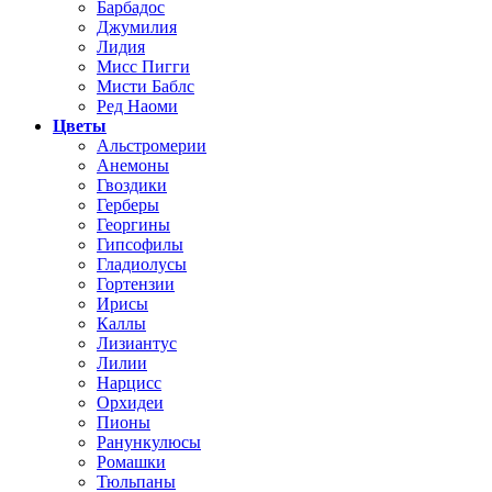
Барбадос
Джумилия
Лидия
Мисс Пигги
Мисти Баблс
Ред Наоми
Цветы
Альстромерии
Анемоны
Гвоздики
Герберы
Георгины
Гипсофилы
Гладиолусы
Гортензии
Ирисы
Каллы
Лизиантус
Лилии
Нарцисс
Орхидеи
Пионы
Ранункулюсы
Ромашки
Тюльпаны