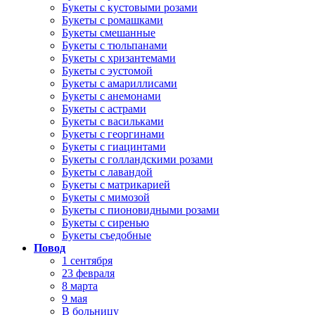
Букеты с кустовыми розами
Букеты с ромашками
Букеты смешанные
Букеты с тюльпанами
Букеты с хризантемами
Букеты с эустомой
Букеты с амариллисами
Букеты с анемонами
Букеты с астрами
Букеты с васильками
Букеты с георгинами
Букеты с гиацинтами
Букеты с голландскими розами
Букеты с лавандой
Букеты с матрикарией
Букеты с мимозой
Букеты с пионовидными розами
Букеты с сиренью
Букеты съедобные
Повод
1 сентября
23 февраля
8 марта
9 мая
В больницу