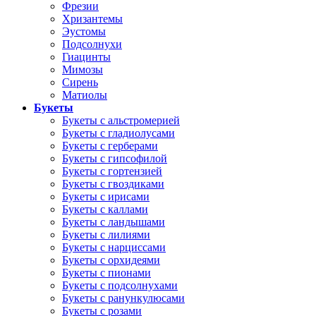
Фрезии
Хризантемы
Эустомы
Подсолнухи
Гиацинты
Мимозы
Сирень
Матиолы
Букеты
Букеты с альстромерией
Букеты с гладиолусами
Букеты с герберами
Букеты с гипсофилой
Букеты с гортензией
Букеты с гвоздиками
Букеты с ирисами
Букеты с каллами
Букеты с ландышами
Букеты с лилиями
Букеты с нарциссами
Букеты с орхидеями
Букеты с пионами
Букеты с подсолнухами
Букеты с ранункулюсами
Букеты с розами