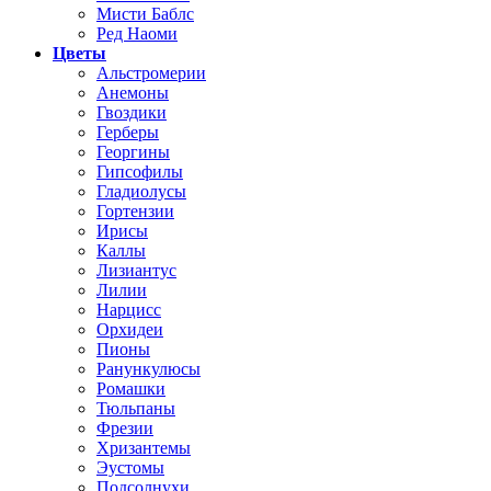
Мисти Баблс
Ред Наоми
Цветы
Альстромерии
Анемоны
Гвоздики
Герберы
Георгины
Гипсофилы
Гладиолусы
Гортензии
Ирисы
Каллы
Лизиантус
Лилии
Нарцисс
Орхидеи
Пионы
Ранункулюсы
Ромашки
Тюльпаны
Фрезии
Хризантемы
Эустомы
Подсолнухи