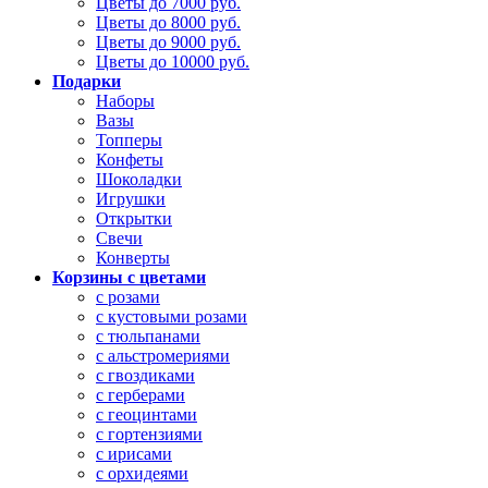
Цветы до 7000 руб.
Цветы до 8000 руб.
Цветы до 9000 руб.
Цветы до 10000 руб.
Подарки
Наборы
Вазы
Топперы
Конфеты
Шоколадки
Игрушки
Открытки
Свечи
Конверты
Корзины с цветами
с розами
с кустовыми розами
с тюльпанами
с альстромериями
с гвоздиками
с герберами
с геоцинтами
с гортензиями
с ирисами
с орхидеями