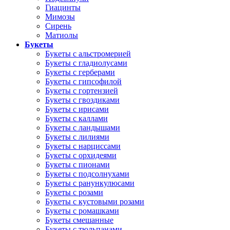
Гиацинты
Мимозы
Сирень
Матиолы
Букеты
Букеты с альстромерией
Букеты с гладиолусами
Букеты с герберами
Букеты с гипсофилой
Букеты с гортензией
Букеты с гвоздиками
Букеты с ирисами
Букеты с каллами
Букеты с ландышами
Букеты с лилиями
Букеты с нарциссами
Букеты с орхидеями
Букеты с пионами
Букеты с подсолнухами
Букеты с ранункулюсами
Букеты с розами
Букеты с кустовыми розами
Букеты с ромашками
Букеты смешанные
Букеты с тюльпанами