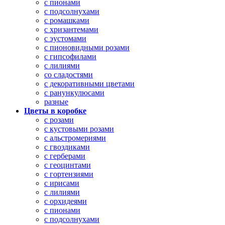
с пионами
с подсолнухами
с ромашками
с хризантемами
с эустомами
с пионовидными розами
с гипсофилами
с лилиями
со сладостями
с декоративными цветами
с ранункулюсами
разные
Цветы в коробке
с розами
с кустовыми розами
с альстромериями
с гвоздиками
с герберами
с геоцинтами
с гортензиями
с ирисами
с лилиями
с орхидеями
с пионами
с подсолнухами