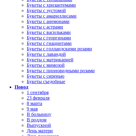
Букеты с хризантемами
Букеты с эустомой
Букеты с амариллисами
Букеты с анемонами
Букеты с астрами
Букеты с васильками
Букеты с георгинами
Букеты с гиацинтами
Букеты с голландскими розами
Букеты с лавандой
Букеты с матрикарией
Букеты с мимозой
Букеты с пионовидными розами
Букеты с сиренью
Букеты съедобные
Повод
1 сентября
23 февраля
8 марта
9 мая
В больницу
В роддом
Выпускной
День матери