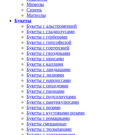
Мимозы
Сирень
Матиолы
Букеты
Букеты с альстромерией
Букеты с гладиолусами
Букеты с герберами
Букеты с гипсофилой
Букеты с гортензией
Букеты с гвоздиками
Букеты с ирисами
Букеты с каллами
Букеты с ландышами
Букеты с лилиями
Букеты с нарциссами
Букеты с орхидеями
Букеты с пионами
Букеты с подсолнухами
Букеты с ранункулюсами
Букеты с розами
Букеты с кустовыми розами
Букеты с ромашками
Букеты смешанные
Букеты с тюльпанами
Букеты с хризантемами