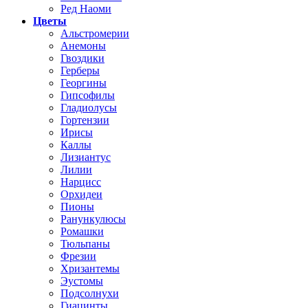
Ред Наоми
Цветы
Альстромерии
Анемоны
Гвоздики
Герберы
Георгины
Гипсофилы
Гладиолусы
Гортензии
Ирисы
Каллы
Лизиантус
Лилии
Нарцисс
Орхидеи
Пионы
Ранункулюсы
Ромашки
Тюльпаны
Фрезии
Хризантемы
Эустомы
Подсолнухи
Гиацинты