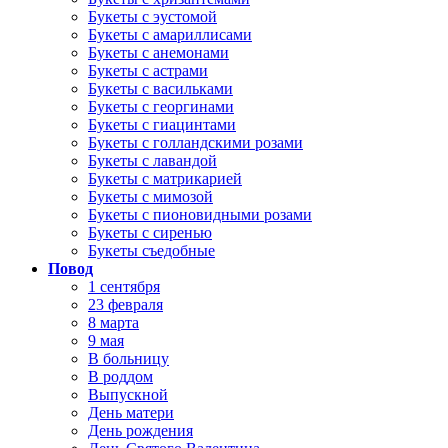
Букеты с эустомой
Букеты с амариллисами
Букеты с анемонами
Букеты с астрами
Букеты с васильками
Букеты с георгинами
Букеты с гиацинтами
Букеты с голландскими розами
Букеты с лавандой
Букеты с матрикарией
Букеты с мимозой
Букеты с пионовидными розами
Букеты с сиренью
Букеты съедобные
Повод
1 сентября
23 февраля
8 марта
9 мая
В больницу
В роддом
Выпускной
День матери
День рождения