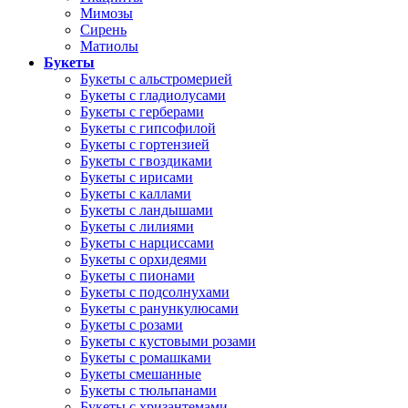
Мимозы
Сирень
Матиолы
Букеты
Букеты с альстромерией
Букеты с гладиолусами
Букеты с герберами
Букеты с гипсофилой
Букеты с гортензией
Букеты с гвоздиками
Букеты с ирисами
Букеты с каллами
Букеты с ландышами
Букеты с лилиями
Букеты с нарциссами
Букеты с орхидеями
Букеты с пионами
Букеты с подсолнухами
Букеты с ранункулюсами
Букеты с розами
Букеты с кустовыми розами
Букеты с ромашками
Букеты смешанные
Букеты с тюльпанами
Букеты с хризантемами