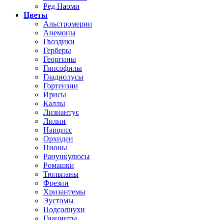
Ред Наоми
Цветы
Альстромерии
Анемоны
Гвоздики
Герберы
Георгины
Гипсофилы
Гладиолусы
Гортензии
Ирисы
Каллы
Лизиантус
Лилии
Нарцисс
Орхидеи
Пионы
Ранункулюсы
Ромашки
Тюльпаны
Фрезии
Хризантемы
Эустомы
Подсолнухи
Гиацинты