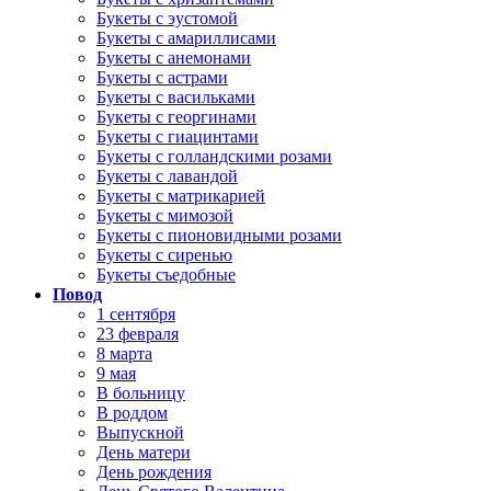
Букеты с эустомой
Букеты с амариллисами
Букеты с анемонами
Букеты с астрами
Букеты с васильками
Букеты с георгинами
Букеты с гиацинтами
Букеты с голландскими розами
Букеты с лавандой
Букеты с матрикарией
Букеты с мимозой
Букеты с пионовидными розами
Букеты с сиренью
Букеты съедобные
Повод
1 сентября
23 февраля
8 марта
9 мая
В больницу
В роддом
Выпускной
День матери
День рождения