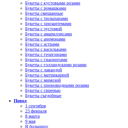
Букеты с кустовыми розами
Букеты с ромашками
Букеты смешанные
Букеты с тюльпанами
Букеты с хризантемами
Букеты с эустомой
Букеты с амариллисами
Букеты с анемонами
Букеты с астрами
Букеты с васильками
Букеты с георгинами
Букеты с гиацинтами
Букеты с голландскими розами
Букеты с лавандой
Букеты с матрикарией
Букеты с мимозой
Букеты с пионовидными розами
Букеты с сиренью
Букеты съедобные
Повод
1 сентября
23 февраля
8 марта
9 мая
В больницу