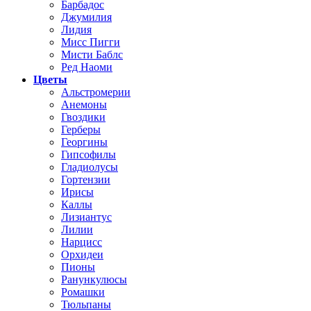
Барбадос
Джумилия
Лидия
Мисс Пигги
Мисти Баблс
Ред Наоми
Цветы
Альстромерии
Анемоны
Гвоздики
Герберы
Георгины
Гипсофилы
Гладиолусы
Гортензии
Ирисы
Каллы
Лизиантус
Лилии
Нарцисс
Орхидеи
Пионы
Ранункулюсы
Ромашки
Тюльпаны