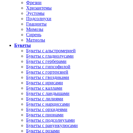
Фрезии
Хризантемы
Эустомы
Подсолнухи
Гиацинты
Мимозы
Сирень
Матиолы
Букеты
Букеты с альстромерией
Букеты с гладиолусами
Букеты с герберами
Букеты с гипсофилой
Букеты с гортензией
Букеты с гвоздиками
Букеты с ирисами
Букеты с каллами
Букеты с ландышами
Букеты с лилиями
Букеты с нарциссами
Букеты с орхидеями
Букеты с пионами
Букеты с подсолнухами
Букеты с ранункулюсами
Букеты с розами