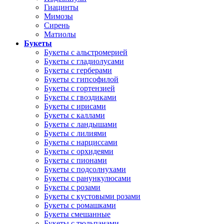
Гиацинты
Мимозы
Сирень
Матиолы
Букеты
Букеты с альстромерией
Букеты с гладиолусами
Букеты с герберами
Букеты с гипсофилой
Букеты с гортензией
Букеты с гвоздиками
Букеты с ирисами
Букеты с каллами
Букеты с ландышами
Букеты с лилиями
Букеты с нарциссами
Букеты с орхидеями
Букеты с пионами
Букеты с подсолнухами
Букеты с ранункулюсами
Букеты с розами
Букеты с кустовыми розами
Букеты с ромашками
Букеты смешанные
Букеты с тюльпанами