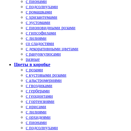
с пионами
с подсолнухами
с ромашками
с хризантемами
с эустомами
с пионовидными розами
с гипсофилами
с лилиями
со сладостями
с декоративными цветами
с ранункулюсами
разные
Цветы в коробке
с розами
с кустовыми розами
с альстромериями
с гвоздиками
с герберами
с геоцинтами
с гортензиями
с ирисами
с лилиями
с орхидеями
с пионами
с подсолнухами