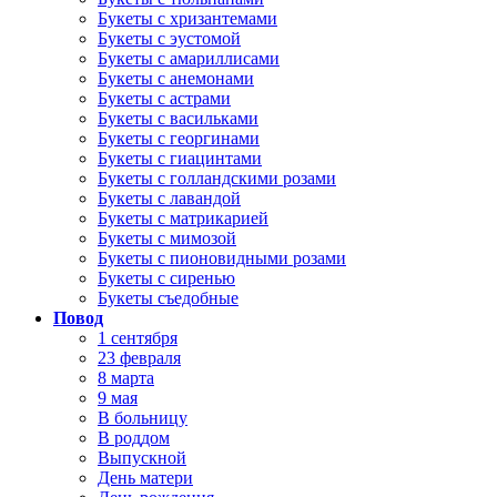
Букеты с хризантемами
Букеты с эустомой
Букеты с амариллисами
Букеты с анемонами
Букеты с астрами
Букеты с васильками
Букеты с георгинами
Букеты с гиацинтами
Букеты с голландскими розами
Букеты с лавандой
Букеты с матрикарией
Букеты с мимозой
Букеты с пионовидными розами
Букеты с сиренью
Букеты съедобные
Повод
1 сентября
23 февраля
8 марта
9 мая
В больницу
В роддом
Выпускной
День матери