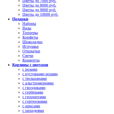
Цветы до 7000 руб.
Цветы до 8000 руб.
Цветы до 9000 руб.
Цветы до 10000 руб.
Подарки
Наборы
Вазы
Топперы
Конфеты
Шоколадки
Игрушки
Открытки
Свечи
Конверты
Корзины с цветами
с розами
с кустовыми розами
с тюльпанами
с альстромериями
с гвоздиками
с герберами
с геоцинтами
с гортензиями
с ирисами
с орхидеями