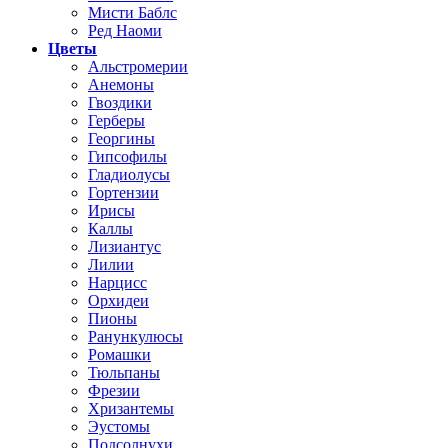
Мисти Баблс
Ред Наоми
Цветы
Альстромерии
Анемоны
Гвоздики
Герберы
Георгины
Гипсофилы
Гладиолусы
Гортензии
Ирисы
Каллы
Лизиантус
Лилии
Нарцисс
Орхидеи
Пионы
Ранункулюсы
Ромашки
Тюльпаны
Фрезии
Хризантемы
Эустомы
Подсолнухи