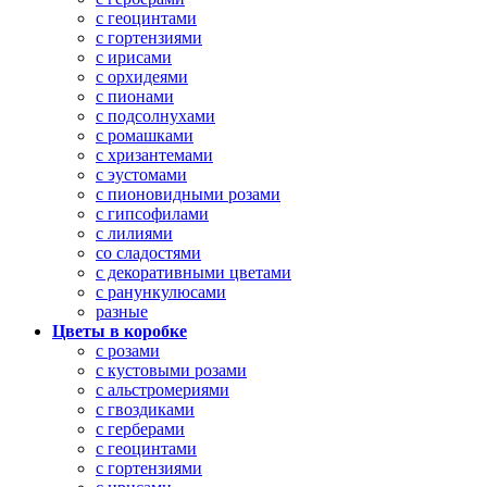
с геоцинтами
с гортензиями
с ирисами
с орхидеями
с пионами
с подсолнухами
с ромашками
с хризантемами
с эустомами
с пионовидными розами
с гипсофилами
с лилиями
со сладостями
с декоративными цветами
с ранункулюсами
разные
Цветы в коробке
с розами
с кустовыми розами
с альстромериями
с гвоздиками
с герберами
с геоцинтами
с гортензиями