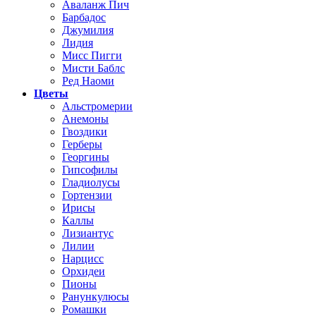
Аваланж Пич
Барбадос
Джумилия
Лидия
Мисс Пигги
Мисти Баблс
Ред Наоми
Цветы
Альстромерии
Анемоны
Гвоздики
Герберы
Георгины
Гипсофилы
Гладиолусы
Гортензии
Ирисы
Каллы
Лизиантус
Лилии
Нарцисс
Орхидеи
Пионы
Ранункулюсы
Ромашки