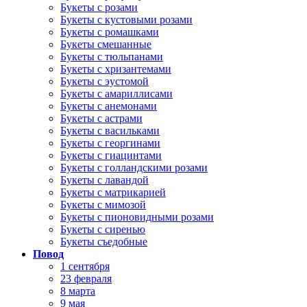
Букеты с розами
Букеты с кустовыми розами
Букеты с ромашками
Букеты смешанные
Букеты с тюльпанами
Букеты с хризантемами
Букеты с эустомой
Букеты с амариллисами
Букеты с анемонами
Букеты с астрами
Букеты с васильками
Букеты с георгинами
Букеты с гиацинтами
Букеты с голландскими розами
Букеты с лавандой
Букеты с матрикарией
Букеты с мимозой
Букеты с пионовидными розами
Букеты с сиренью
Букеты съедобные
Повод
1 сентября
23 февраля
8 марта
9 мая