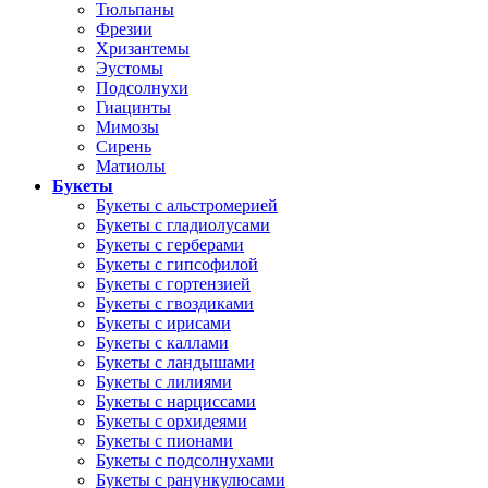
Тюльпаны
Фрезии
Хризантемы
Эустомы
Подсолнухи
Гиацинты
Мимозы
Сирень
Матиолы
Букеты
Букеты с альстромерией
Букеты с гладиолусами
Букеты с герберами
Букеты с гипсофилой
Букеты с гортензией
Букеты с гвоздиками
Букеты с ирисами
Букеты с каллами
Букеты с ландышами
Букеты с лилиями
Букеты с нарциссами
Букеты с орхидеями
Букеты с пионами
Букеты с подсолнухами
Букеты с ранункулюсами