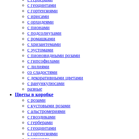
с геоцинтами
с гортензиями
с ирисами
с орхидеями
с пионами
с подсолнухами
с ромашками
с хризантемами
с эустомами
с пионовидными розами
с гипсофилами
с лилиями
со сладостями
с декоративными цветами
с ранункулюсами
разные
Цветы в коробке
с розами
с кустовыми розами
с альстромериями
с гвоздиками
с герберами
с геоцинтами
с гортензиями