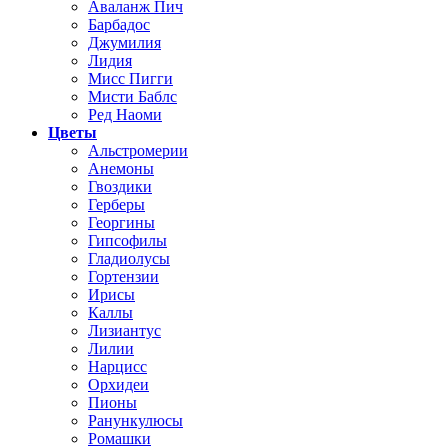
Аваланж Пич
Барбадос
Джумилия
Лидия
Мисс Пигги
Мисти Баблс
Ред Наоми
Цветы
Альстромерии
Анемоны
Гвоздики
Герберы
Георгины
Гипсофилы
Гладиолусы
Гортензии
Ирисы
Каллы
Лизиантус
Лилии
Нарцисс
Орхидеи
Пионы
Ранункулюсы
Ромашки