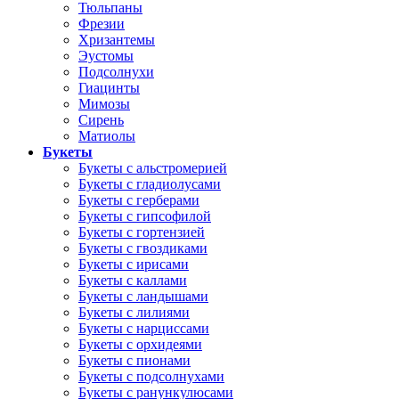
Тюльпаны
Фрезии
Хризантемы
Эустомы
Подсолнухи
Гиацинты
Мимозы
Сирень
Матиолы
Букеты
Букеты с альстромерией
Букеты с гладиолусами
Букеты с герберами
Букеты с гипсофилой
Букеты с гортензией
Букеты с гвоздиками
Букеты с ирисами
Букеты с каллами
Букеты с ландышами
Букеты с лилиями
Букеты с нарциссами
Букеты с орхидеями
Букеты с пионами
Букеты с подсолнухами
Букеты с ранункулюсами