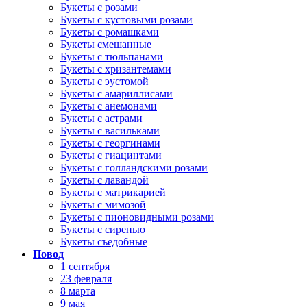
Букеты с розами
Букеты с кустовыми розами
Букеты с ромашками
Букеты смешанные
Букеты с тюльпанами
Букеты с хризантемами
Букеты с эустомой
Букеты с амариллисами
Букеты с анемонами
Букеты с астрами
Букеты с васильками
Букеты с георгинами
Букеты с гиацинтами
Букеты с голландскими розами
Букеты с лавандой
Букеты с матрикарией
Букеты с мимозой
Букеты с пионовидными розами
Букеты с сиренью
Букеты съедобные
Повод
1 сентября
23 февраля
8 марта
9 мая