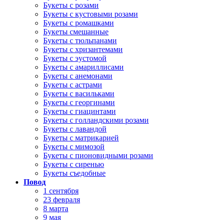
Букеты с розами
Букеты с кустовыми розами
Букеты с ромашками
Букеты смешанные
Букеты с тюльпанами
Букеты с хризантемами
Букеты с эустомой
Букеты с амариллисами
Букеты с анемонами
Букеты с астрами
Букеты с васильками
Букеты с георгинами
Букеты с гиацинтами
Букеты с голландскими розами
Букеты с лавандой
Букеты с матрикарией
Букеты с мимозой
Букеты с пионовидными розами
Букеты с сиренью
Букеты съедобные
Повод
1 сентября
23 февраля
8 марта
9 мая