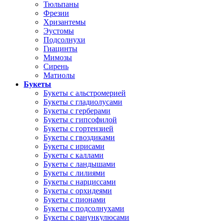
Тюльпаны
Фрезии
Хризантемы
Эустомы
Подсолнухи
Гиацинты
Мимозы
Сирень
Матиолы
Букеты
Букеты с альстромерией
Букеты с гладиолусами
Букеты с герберами
Букеты с гипсофилой
Букеты с гортензией
Букеты с гвоздиками
Букеты с ирисами
Букеты с каллами
Букеты с ландышами
Букеты с лилиями
Букеты с нарциссами
Букеты с орхидеями
Букеты с пионами
Букеты с подсолнухами
Букеты с ранункулюсами