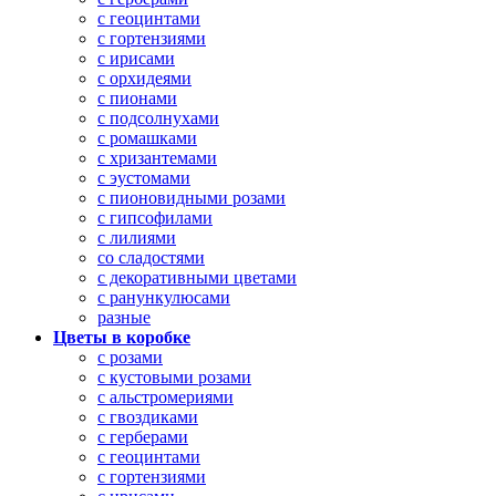
с геоцинтами
с гортензиями
с ирисами
с орхидеями
с пионами
с подсолнухами
с ромашками
с хризантемами
с эустомами
с пионовидными розами
с гипсофилами
с лилиями
со сладостями
с декоративными цветами
с ранункулюсами
разные
Цветы в коробке
с розами
с кустовыми розами
с альстромериями
с гвоздиками
с герберами
с геоцинтами
с гортензиями