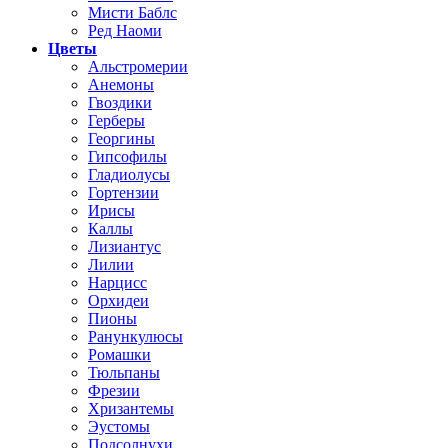
Мисти Баблс
Ред Наоми
Цветы
Альстромерии
Анемоны
Гвоздики
Герберы
Георгины
Гипсофилы
Гладиолусы
Гортензии
Ирисы
Каллы
Лизиантус
Лилии
Нарцисс
Орхидеи
Пионы
Ранункулюсы
Ромашки
Тюльпаны
Фрезии
Хризантемы
Эустомы
Подсолнухи