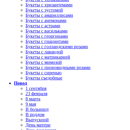
Букеты с хризантемами
Букеты с эустомой
Букеты с амариллисами
Букеты с анемонами
Букеты с астрами
Букеты с васильками
Букеты с георгинами
Букеты с гиацинтами
Букеты с голландскими розами
Букеты с лавандой
Букеты с матрикарией
Букеты с мимозой
Букеты с пионовидными розами
Букеты с сиренью
Букеты съедобные
Повод
1 сентября
23 февраля
8 марта
9 мая
В больницу
В роддом
Выпускной
День матери