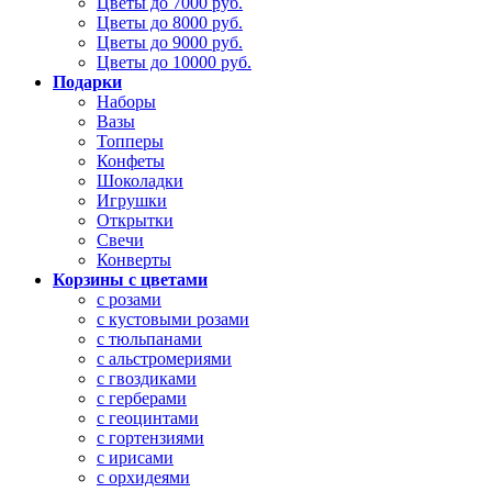
Цветы до 7000 руб.
Цветы до 8000 руб.
Цветы до 9000 руб.
Цветы до 10000 руб.
Подарки
Наборы
Вазы
Топперы
Конфеты
Шоколадки
Игрушки
Открытки
Свечи
Конверты
Корзины с цветами
с розами
с кустовыми розами
с тюльпанами
с альстромериями
с гвоздиками
с герберами
с геоцинтами
с гортензиями
с ирисами
с орхидеями