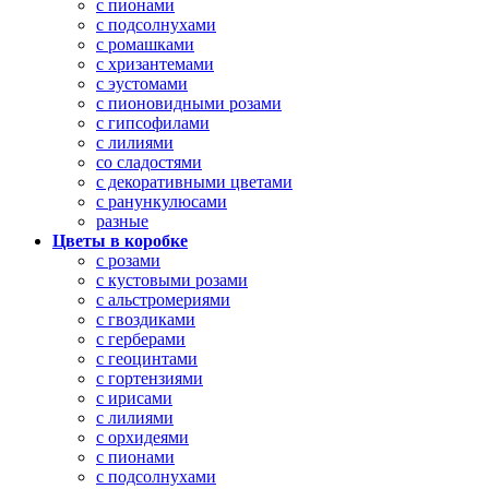
с пионами
с подсолнухами
с ромашками
с хризантемами
с эустомами
с пионовидными розами
с гипсофилами
с лилиями
со сладостями
с декоративными цветами
с ранункулюсами
разные
Цветы в коробке
с розами
с кустовыми розами
с альстромериями
с гвоздиками
с герберами
с геоцинтами
с гортензиями
с ирисами
с лилиями
с орхидеями
с пионами
с подсолнухами