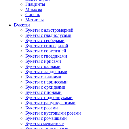
Гиацинты
Мимозы
Сирень
Матиолы
Букеты
Букеты с альстромерией
Букеты с гладиолусами
Букеты с герберами
Букеты с гипсофилой
Букеты с гортензией
Букеты с гвоздиками
Букеты с ирисами
Букеты с каллами
Букеты с ландышами
Букеты с лилиями
Букеты с нарциссами
Букеты с орхидеями
Букеты с пионами
Букеты с подсолнухами
Букеты с ранункулюсами
Букеты с розами
Букеты с кустовыми розами
Букеты с ромашками
Букеты смешанные
Букеты с тюльпанами