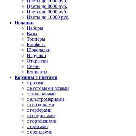
Цветы до 7000 руб.
Цветы до 8000 руб.
Цветы до 9000 руб.
Цветы до 10000 руб.
Подарки
Наборы
Вазы
Топперы
Конфеты
Шоколадки
Игрушки
Открытки
Свечи
Конверты
Корзины с цветами
с розами
с кустовыми розами
с тюльпанами
с альстромериями
с гвоздиками
с герберами
с геоцинтами
с гортензиями
с ирисами
с орхидеями