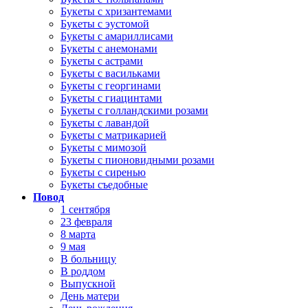
Букеты с хризантемами
Букеты с эустомой
Букеты с амариллисами
Букеты с анемонами
Букеты с астрами
Букеты с васильками
Букеты с георгинами
Букеты с гиацинтами
Букеты с голландскими розами
Букеты с лавандой
Букеты с матрикарией
Букеты с мимозой
Букеты с пионовидными розами
Букеты с сиренью
Букеты съедобные
Повод
1 сентября
23 февраля
8 марта
9 мая
В больницу
В роддом
Выпускной
День матери