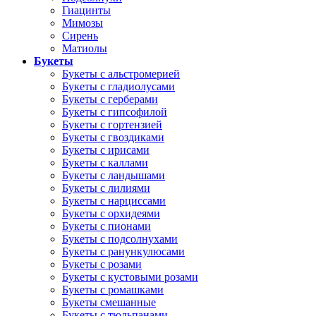
Гиацинты
Мимозы
Сирень
Матиолы
Букеты
Букеты с альстромерией
Букеты с гладиолусами
Букеты с герберами
Букеты с гипсофилой
Букеты с гортензией
Букеты с гвоздиками
Букеты с ирисами
Букеты с каллами
Букеты с ландышами
Букеты с лилиями
Букеты с нарциссами
Букеты с орхидеями
Букеты с пионами
Букеты с подсолнухами
Букеты с ранункулюсами
Букеты с розами
Букеты с кустовыми розами
Букеты с ромашками
Букеты смешанные
Букеты с тюльпанами