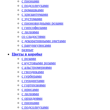
с пионами
с подсолнухами
с ромашками
с хризантемами
с эустомами
с пионовидными розами
с гипсофилами
с лилиями
со сладостями
с декоративными цветами
с ранункулюсами
разные
Цветы в коробке
с розами
с кустовыми розами
с альстромериями
с гвоздиками
с герберами
с геоцинтами
с гортензиями
с ирисами
с лилиями
с орхидеями
с пионами
с подсолнухами