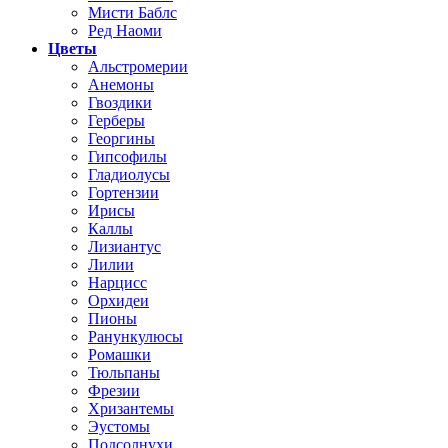
Мисти Баблс
Ред Наоми
Цветы
Альстромерии
Анемоны
Гвоздики
Герберы
Георгины
Гипсофилы
Гладиолусы
Гортензии
Ирисы
Каллы
Лизиантус
Лилии
Нарцисс
Орхидеи
Пионы
Ранункулюсы
Ромашки
Тюльпаны
Фрезии
Хризантемы
Эустомы
Подсолнухи