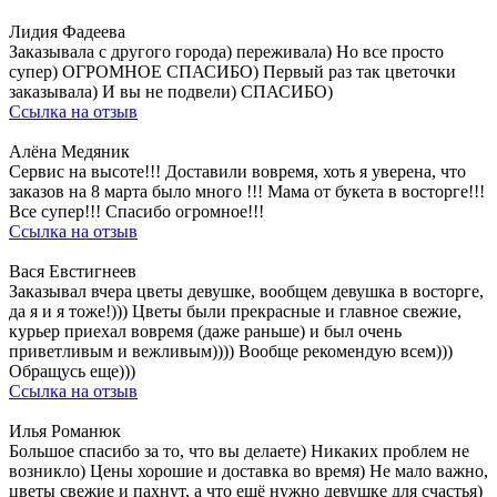
Лидия Фадеева
Заказывала с другого города) переживала) Но все просто
супер) ОГРОМНОЕ СПАСИБО) Первый раз так цветочки
заказывала) И вы не подвели) СПАСИБО)
Ссылка на отзыв
Алёна Медяник
Сервис на высоте!!! Доставили вовремя, хоть я уверена, что
заказов на 8 марта было много !!! Мама от букета в восторге!!!
Все супер!!! Спасибо огромное!!!
Ссылка на отзыв
Вася Евстигнеев
Заказывал вчера цветы девушке, вообщем девушка в восторге,
да я и я тоже!))) Цветы были прекрасные и главное свежие,
курьер приехал вовремя (даже раньше) и был очень
приветливым и вежливым)))) Вообще рекомендую всем)))
Обращусь еще)))
Ссылка на отзыв
Илья Романюк
Большое спасибо за то, что вы делаете) Никаких проблем не
возникло) Цены хорошие и доставка во время) Не мало важно,
цветы свежие и пахнут, а что ещё нужно девушке для счастья)