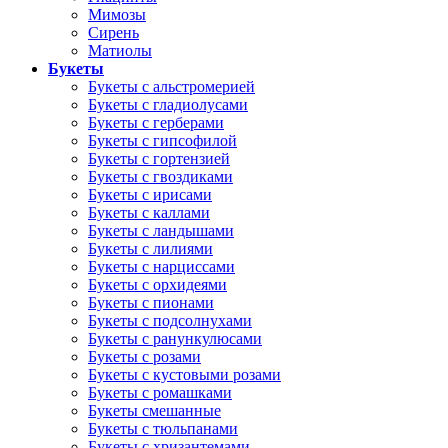
Мимозы
Сирень
Матиолы
Букеты
Букеты с альстромерией
Букеты с гладиолусами
Букеты с герберами
Букеты с гипсофилой
Букеты с гортензией
Букеты с гвоздиками
Букеты с ирисами
Букеты с каллами
Букеты с ландышами
Букеты с лилиями
Букеты с нарциссами
Букеты с орхидеями
Букеты с пионами
Букеты с подсолнухами
Букеты с ранункулюсами
Букеты с розами
Букеты с кустовыми розами
Букеты с ромашками
Букеты смешанные
Букеты с тюльпанами
Букеты с хризантемами