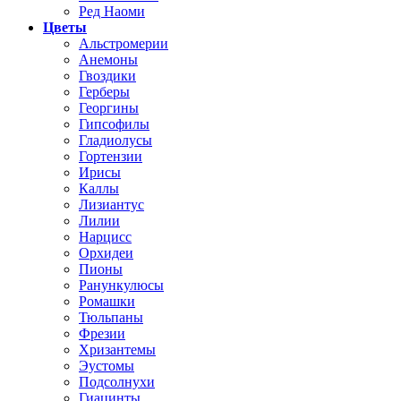
Ред Наоми
Цветы
Альстромерии
Анемоны
Гвоздики
Герберы
Георгины
Гипсофилы
Гладиолусы
Гортензии
Ирисы
Каллы
Лизиантус
Лилии
Нарцисс
Орхидеи
Пионы
Ранункулюсы
Ромашки
Тюльпаны
Фрезии
Хризантемы
Эустомы
Подсолнухи
Гиацинты