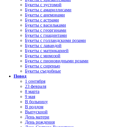
Букеты с эустомой
Букеты с амариллисами
Букеты с анемонами
Букеты с астрами
Букеты с васильками
Букеты с георгинами
Букеты с гиацинтами
Букеты с голландскими розами
Букеты с лавандой
Букеты с матрикарией
Букеты с мимозой
Букеты с пионовидными розами
Букеты с сиренью
Букеты съедобные
Повод
1 сентября
23 февраля
8 марта
9 мая
В больницу
В роддом
Выпускной
День матери
День рождения