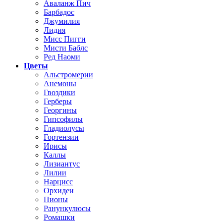
Аваланж Пич
Барбадос
Джумилия
Лидия
Мисс Пигги
Мисти Баблс
Ред Наоми
Цветы
Альстромерии
Анемоны
Гвоздики
Герберы
Георгины
Гипсофилы
Гладиолусы
Гортензии
Ирисы
Каллы
Лизиантус
Лилии
Нарцисс
Орхидеи
Пионы
Ранункулюсы
Ромашки