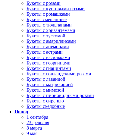
Букеты с розами
Букеты с кустовыми розами
Букеты с ромашками
Букеты смешанные
Букеты с тюльпанами
Букеты с хризантемами
Букеты с эустомой
Букеты с амариллисами
Букеты с анемонами
Букеты с астрами
Букеты с васильками
Букеты с георгинами
Букеты с гиацинтами
Букеты с голландскими розами
Букеты с лавандой
Букеты с матрикарией
Букеты с мимозой
Букеты с пионовидными розами
Букеты с сиренью
Букеты съедобные
Повод
1 сентября
23 февраля
8 марта
9 мая