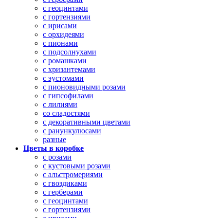
с геоцинтами
с гортензиями
с ирисами
с орхидеями
с пионами
с подсолнухами
с ромашками
с хризантемами
с эустомами
с пионовидными розами
с гипсофилами
с лилиями
со сладостями
с декоративными цветами
с ранункулюсами
разные
Цветы в коробке
с розами
с кустовыми розами
с альстромериями
с гвоздиками
с герберами
с геоцинтами
с гортензиями