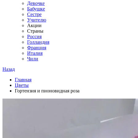
Девочке
Бабушке
Сестре
Учителю
Акции
Страны
Россия
Голландия
Франция
Италия
Чили
Назад
Главная
Цветы
Гортензия и пионовидная роза