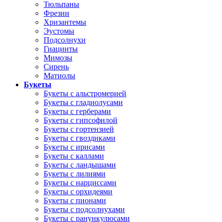
Тюльпаны
Фрезии
Хризантемы
Эустомы
Подсолнухи
Гиацинты
Мимозы
Сирень
Матиолы
Букеты
Букеты с альстромерией
Букеты с гладиолусами
Букеты с герберами
Букеты с гипсофилой
Букеты с гортензией
Букеты с гвоздиками
Букеты с ирисами
Букеты с каллами
Букеты с ландышами
Букеты с лилиями
Букеты с нарциссами
Букеты с орхидеями
Букеты с пионами
Букеты с подсолнухами
Букеты с ранункулюсами