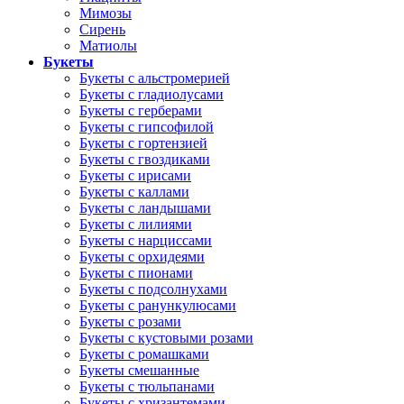
Мимозы
Сирень
Матиолы
Букеты
Букеты с альстромерией
Букеты с гладиолусами
Букеты с герберами
Букеты с гипсофилой
Букеты с гортензией
Букеты с гвоздиками
Букеты с ирисами
Букеты с каллами
Букеты с ландышами
Букеты с лилиями
Букеты с нарциссами
Букеты с орхидеями
Букеты с пионами
Букеты с подсолнухами
Букеты с ранункулюсами
Букеты с розами
Букеты с кустовыми розами
Букеты с ромашками
Букеты смешанные
Букеты с тюльпанами
Букеты с хризантемами