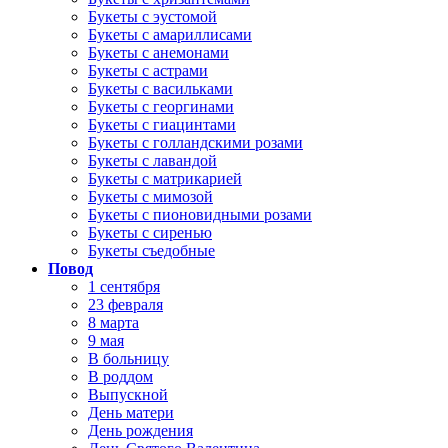
Букеты с эустомой
Букеты с амариллисами
Букеты с анемонами
Букеты с астрами
Букеты с васильками
Букеты с георгинами
Букеты с гиацинтами
Букеты с голландскими розами
Букеты с лавандой
Букеты с матрикарией
Букеты с мимозой
Букеты с пионовидными розами
Букеты с сиренью
Букеты съедобные
Повод
1 сентября
23 февраля
8 марта
9 мая
В больницу
В роддом
Выпускной
День матери
День рождения