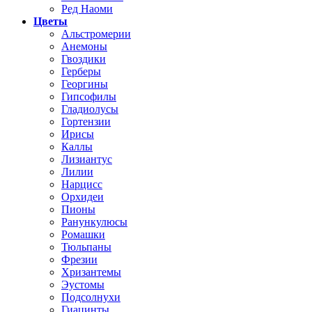
Ред Наоми
Цветы
Альстромерии
Анемоны
Гвоздики
Герберы
Георгины
Гипсофилы
Гладиолусы
Гортензии
Ирисы
Каллы
Лизиантус
Лилии
Нарцисс
Орхидеи
Пионы
Ранункулюсы
Ромашки
Тюльпаны
Фрезии
Хризантемы
Эустомы
Подсолнухи
Гиацинты