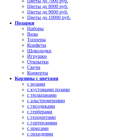
Цветы до 7000 руб.
Цветы до 8000 руб.
Цветы до 9000 руб.
Цветы до 10000 руб.
Подарки
Наборы
Вазы
Топперы
Конфеты
Шоколадки
Игрушки
Открытки
Свечи
Конверты
Корзины с цветами
с розами
с кустовыми розами
с тюльпанами
с альстромериями
с гвоздиками
с герберами
с геоцинтами
с гортензиями
с ирисами
с орхидеями