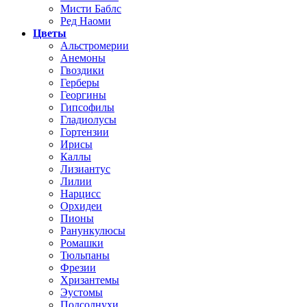
Мисти Баблс
Ред Наоми
Цветы
Альстромерии
Анемоны
Гвоздики
Герберы
Георгины
Гипсофилы
Гладиолусы
Гортензии
Ирисы
Каллы
Лизиантус
Лилии
Нарцисс
Орхидеи
Пионы
Ранункулюсы
Ромашки
Тюльпаны
Фрезии
Хризантемы
Эустомы
Подсолнухи