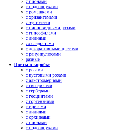
с пионами
с подсолнухами
с ромашками
с хризантемами
с эустомами
с пионовидными розами
с гипсофилами
с лилиями
со сладостями
с декоративными цветами
с ранункулюсами
разные
Цветы в коробке
с розами
с кустовыми розами
с альстромериями
с гвоздиками
с герберами
с геоцинтами
с гортензиями
с ирисами
с лилиями
с орхидеями
с пионами
с подсолнухами