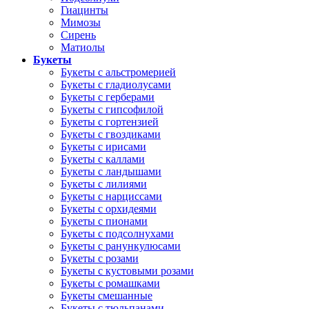
Гиацинты
Мимозы
Сирень
Матиолы
Букеты
Букеты с альстромерией
Букеты с гладиолусами
Букеты с герберами
Букеты с гипсофилой
Букеты с гортензией
Букеты с гвоздиками
Букеты с ирисами
Букеты с каллами
Букеты с ландышами
Букеты с лилиями
Букеты с нарциссами
Букеты с орхидеями
Букеты с пионами
Букеты с подсолнухами
Букеты с ранункулюсами
Букеты с розами
Букеты с кустовыми розами
Букеты с ромашками
Букеты смешанные
Букеты с тюльпанами