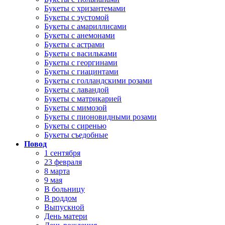
Букеты с хризантемами
Букеты с эустомой
Букеты с амариллисами
Букеты с анемонами
Букеты с астрами
Букеты с васильками
Букеты с георгинами
Букеты с гиацинтами
Букеты с голландскими розами
Букеты с лавандой
Букеты с матрикарией
Букеты с мимозой
Букеты с пионовидными розами
Букеты с сиренью
Букеты съедобные
Повод
1 сентября
23 февраля
8 марта
9 мая
В больницу
В роддом
Выпускной
День матери