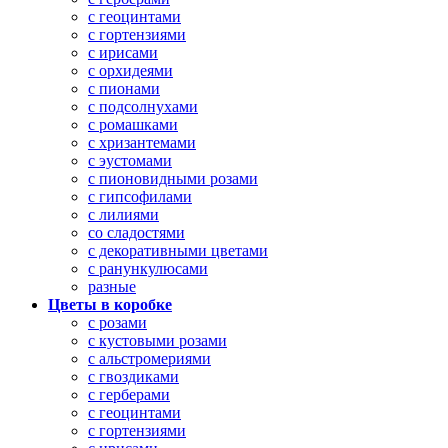
с геоцинтами
с гортензиями
с ирисами
с орхидеями
с пионами
с подсолнухами
с ромашками
с хризантемами
с эустомами
с пионовидными розами
с гипсофилами
с лилиями
со сладостями
с декоративными цветами
с ранункулюсами
разные
Цветы в коробке
с розами
с кустовыми розами
с альстромериями
с гвоздиками
с герберами
с геоцинтами
с гортензиями