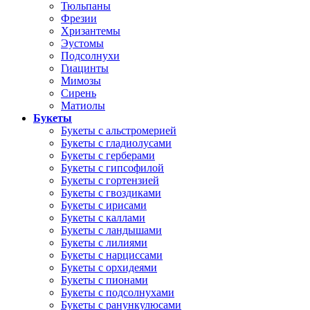
Тюльпаны
Фрезии
Хризантемы
Эустомы
Подсолнухи
Гиацинты
Мимозы
Сирень
Матиолы
Букеты
Букеты с альстромерией
Букеты с гладиолусами
Букеты с герберами
Букеты с гипсофилой
Букеты с гортензией
Букеты с гвоздиками
Букеты с ирисами
Букеты с каллами
Букеты с ландышами
Букеты с лилиями
Букеты с нарциссами
Букеты с орхидеями
Букеты с пионами
Букеты с подсолнухами
Букеты с ранункулюсами