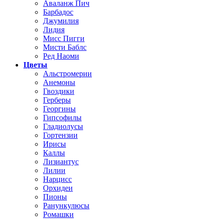
Аваланж Пич
Барбадос
Джумилия
Лидия
Мисс Пигги
Мисти Баблс
Ред Наоми
Цветы
Альстромерии
Анемоны
Гвоздики
Герберы
Георгины
Гипсофилы
Гладиолусы
Гортензии
Ирисы
Каллы
Лизиантус
Лилии
Нарцисс
Орхидеи
Пионы
Ранункулюсы
Ромашки