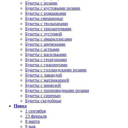
Букеты с розами
Букеты с кустовыми розами
Букеты с ромашками
Букеты смешанные
Букеты с тюльпанами
Букеты с хризантемами
Букеты с эустомой
Букеты с амариллисами
Букеты с анемонами
Букеты с астрами
Букеты с васильками
Букеты с георгинами
Букеты с гиацинтами
Букеты с голландскими розами
Букеты с лавандой
Букеты с матрикарией
Букеты с мимозой
Букеты с пионовидными розами
Букеты с сиренью
Букеты съедобные
Повод
1 сентября
23 февраля
8 марта
9 мая