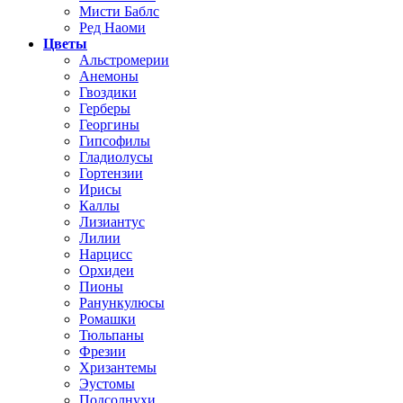
Мисти Баблс
Ред Наоми
Цветы
Альстромерии
Анемоны
Гвоздики
Герберы
Георгины
Гипсофилы
Гладиолусы
Гортензии
Ирисы
Каллы
Лизиантус
Лилии
Нарцисс
Орхидеи
Пионы
Ранункулюсы
Ромашки
Тюльпаны
Фрезии
Хризантемы
Эустомы
Подсолнухи