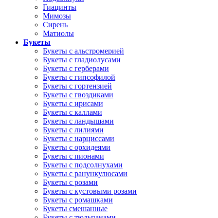
Гиацинты
Мимозы
Сирень
Матиолы
Букеты
Букеты с альстромерией
Букеты с гладиолусами
Букеты с герберами
Букеты с гипсофилой
Букеты с гортензией
Букеты с гвоздиками
Букеты с ирисами
Букеты с каллами
Букеты с ландышами
Букеты с лилиями
Букеты с нарциссами
Букеты с орхидеями
Букеты с пионами
Букеты с подсолнухами
Букеты с ранункулюсами
Букеты с розами
Букеты с кустовыми розами
Букеты с ромашками
Букеты смешанные
Букеты с тюльпанами