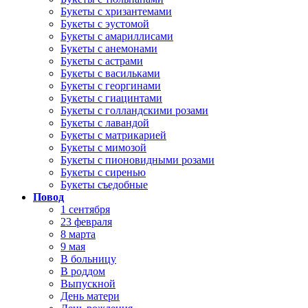
Букеты с хризантемами
Букеты с эустомой
Букеты с амариллисами
Букеты с анемонами
Букеты с астрами
Букеты с васильками
Букеты с георгинами
Букеты с гиацинтами
Букеты с голландскими розами
Букеты с лавандой
Букеты с матрикарией
Букеты с мимозой
Букеты с пионовидными розами
Букеты с сиренью
Букеты съедобные
Повод
1 сентября
23 февраля
8 марта
9 мая
В больницу
В роддом
Выпускной
День матери