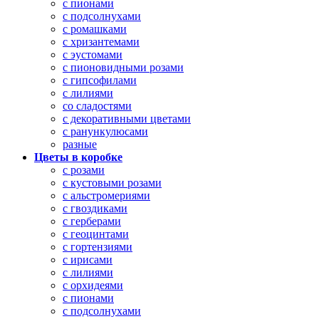
с пионами
с подсолнухами
с ромашками
с хризантемами
с эустомами
с пионовидными розами
с гипсофилами
с лилиями
со сладостями
с декоративными цветами
с ранункулюсами
разные
Цветы в коробке
с розами
с кустовыми розами
с альстромериями
с гвоздиками
с герберами
с геоцинтами
с гортензиями
с ирисами
с лилиями
с орхидеями
с пионами
с подсолнухами