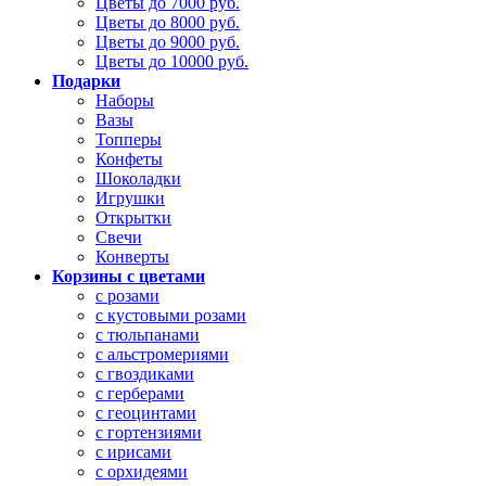
Цветы до 7000 руб.
Цветы до 8000 руб.
Цветы до 9000 руб.
Цветы до 10000 руб.
Подарки
Наборы
Вазы
Топперы
Конфеты
Шоколадки
Игрушки
Открытки
Свечи
Конверты
Корзины с цветами
с розами
с кустовыми розами
с тюльпанами
с альстромериями
с гвоздиками
с герберами
с геоцинтами
с гортензиями
с ирисами
с орхидеями