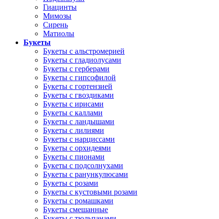
Гиацинты
Мимозы
Сирень
Матиолы
Букеты
Букеты с альстромерией
Букеты с гладиолусами
Букеты с герберами
Букеты с гипсофилой
Букеты с гортензией
Букеты с гвоздиками
Букеты с ирисами
Букеты с каллами
Букеты с ландышами
Букеты с лилиями
Букеты с нарциссами
Букеты с орхидеями
Букеты с пионами
Букеты с подсолнухами
Букеты с ранункулюсами
Букеты с розами
Букеты с кустовыми розами
Букеты с ромашками
Букеты смешанные
Букеты с тюльпанами