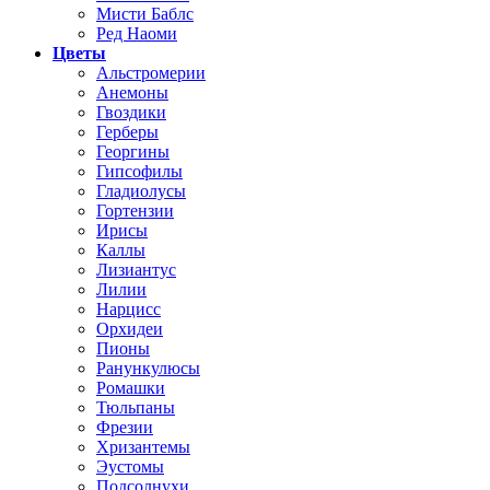
Мисти Баблс
Ред Наоми
Цветы
Альстромерии
Анемоны
Гвоздики
Герберы
Георгины
Гипсофилы
Гладиолусы
Гортензии
Ирисы
Каллы
Лизиантус
Лилии
Нарцисс
Орхидеи
Пионы
Ранункулюсы
Ромашки
Тюльпаны
Фрезии
Хризантемы
Эустомы
Подсолнухи