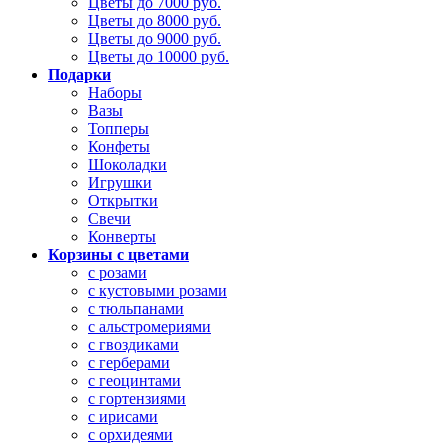
Цветы до 7000 руб.
Цветы до 8000 руб.
Цветы до 9000 руб.
Цветы до 10000 руб.
Подарки
Наборы
Вазы
Топперы
Конфеты
Шоколадки
Игрушки
Открытки
Свечи
Конверты
Корзины с цветами
с розами
с кустовыми розами
с тюльпанами
с альстромериями
с гвоздиками
с герберами
с геоцинтами
с гортензиями
с ирисами
с орхидеями