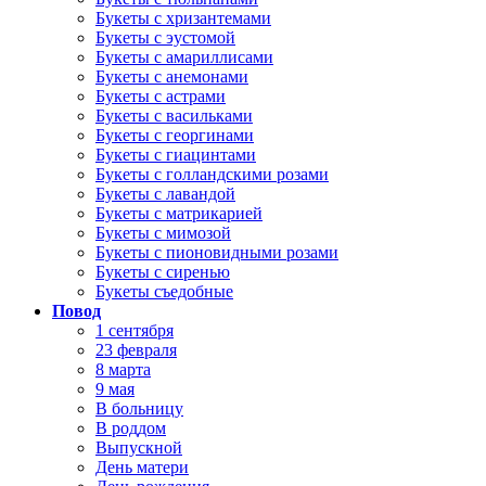
Букеты с хризантемами
Букеты с эустомой
Букеты с амариллисами
Букеты с анемонами
Букеты с астрами
Букеты с васильками
Букеты с георгинами
Букеты с гиацинтами
Букеты с голландскими розами
Букеты с лавандой
Букеты с матрикарией
Букеты с мимозой
Букеты с пионовидными розами
Букеты с сиренью
Букеты съедобные
Повод
1 сентября
23 февраля
8 марта
9 мая
В больницу
В роддом
Выпускной
День матери