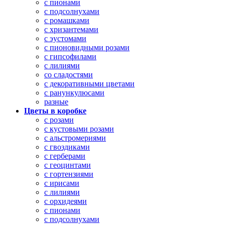
с пионами
с подсолнухами
с ромашками
с хризантемами
с эустомами
с пионовидными розами
с гипсофилами
с лилиями
со сладостями
с декоративными цветами
с ранункулюсами
разные
Цветы в коробке
с розами
с кустовыми розами
с альстромериями
с гвоздиками
с герберами
с геоцинтами
с гортензиями
с ирисами
с лилиями
с орхидеями
с пионами
с подсолнухами