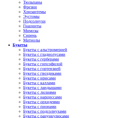
Тюльпаны
Фрезии
Хризантемы
Эустомы
Подсолнухи
Гиацинты
Мимозы
Сирень
Матиолы
Букеты
Букеты с альстромерией
Букеты с гладиолусами
Букеты с герберами
Букеты с гипсофилой
Букеты с гортензией
Букеты с гвоздиками
Букеты с ирисами
Букеты с каллами
Букеты с ландышами
Букеты с лилиями
Букеты с нарциссами
Букеты с орхидеями
Букеты с пионами
Букеты с подсолнухами
Букеты с ранункулюсами