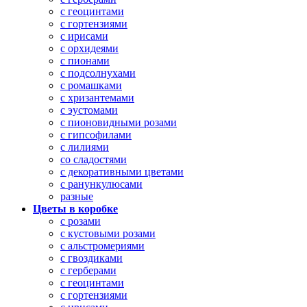
с геоцинтами
с гортензиями
с ирисами
с орхидеями
с пионами
с подсолнухами
с ромашками
с хризантемами
с эустомами
с пионовидными розами
с гипсофилами
с лилиями
со сладостями
с декоративными цветами
с ранункулюсами
разные
Цветы в коробке
с розами
с кустовыми розами
с альстромериями
с гвоздиками
с герберами
с геоцинтами
с гортензиями