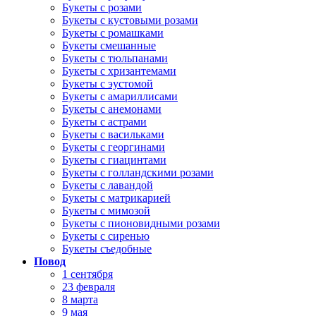
Букеты с розами
Букеты с кустовыми розами
Букеты с ромашками
Букеты смешанные
Букеты с тюльпанами
Букеты с хризантемами
Букеты с эустомой
Букеты с амариллисами
Букеты с анемонами
Букеты с астрами
Букеты с васильками
Букеты с георгинами
Букеты с гиацинтами
Букеты с голландскими розами
Букеты с лавандой
Букеты с матрикарией
Букеты с мимозой
Букеты с пионовидными розами
Букеты с сиренью
Букеты съедобные
Повод
1 сентября
23 февраля
8 марта
9 мая