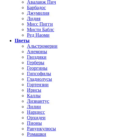
Аваланж Пич
Барбадос
Джумилия
Лидия
Мисс Пигги
Мисти Баблс
Ред Наоми
Цветы
Альстромерии
Анемоны
Гвоздики
Герберы
Георгины
Гипсофилы
Гладиолусы
Гортензии
Ирисы
Каллы
Лизиантус
Лилии
Нарцисс
Орхидеи
Пионы
Ранункулюсы
Ромашки